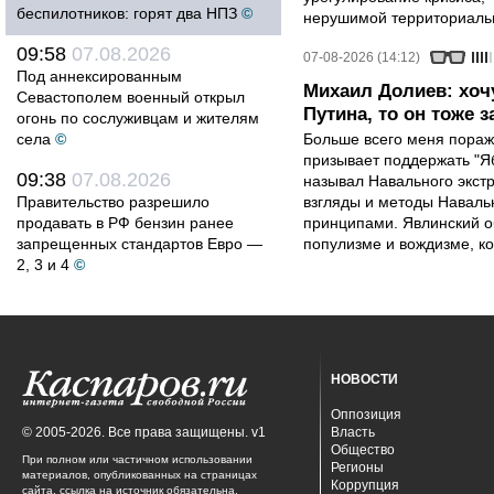
беспилотников: горят два НПЗ
©
нерушимой территориальн
09:58
07.08.2026
07-08-2026 (14:12)
Под аннексированным
Михаил Долиев: хочу
Севастополем военный открыл
Путина, то он тоже з
огонь по сослуживцам и жителям
села
©
Больше всего меня поража
призывает поддержать "Яб
09:38
07.08.2026
называл Навального экст
Правительство разрешило
взгляды и методы Наваль
продавать в РФ бензин ранее
принципами. Явлинский о
запрещенных стандартов Евро —
популизме и вождизме, ко
2, 3 и 4
©
НОВОСТИ
Оппозиция
© 2005-2026. Все права защищены. v1
Власть
Общество
При полном или частичном использовании
Регионы
материалов, опубликованных на страницах
Коррупция
сайта, ссылка на источник обязательна.