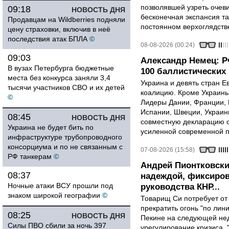
позволявшей узреть очев
09:18
НОВОСТЬ ДНЯ
бесконечная экспансия т
Продавцам на Wildberries подняли
постоянном верхоглядств
цену страховки, включив в неё
последствия атак БПЛА
©
08-08-2026 (00:24)
09:03
Александр Немец: Р
В вузах Петербурга бюджетные
100 баллистических 
места без конкурса заняли 3,4
Украина и девять стран 
тысячи участников СВО и их детей
коалицию. Кроме Украины,
©
Лидеры Дании, Франции, 
Испании, Швеции, Украин
08:45
НОВОСТЬ ДНЯ
совместную декларацию о
Украина не будет бить по
усиленной современной п
инфраструктуре трубопроводного
консорциума и по не связанным с
07-08-2026 (15:58)
РФ танкерам
©
Андрей Пионтковски
08:37
надеждой, фиксиров
Ночные атаки ВСУ прошли под
руководства КНР...
знаком широкой географии
©
Товарищ Си потребует от
прекратить огонь "по лини
08:25
НОВОСТЬ ДНЯ
Пекине на следующей нед
Силы ПВО сбили за ночь 397
урегулирование кризиса, 