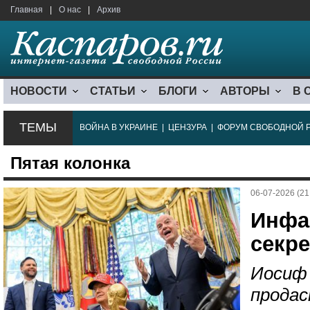
Главная
|
О нас
|
Архив
НОВОСТИ
СТАТЬИ
БЛОГИ
АВТОРЫ
В 
ТЕМЫ
ВОЙНА В УКРАИНЕ
|
ЦЕНЗУРА
|
ФОРУМ СВОБОДНОЙ 
Пятая колонка
06-07-2026 (21
Инфа
секрет
Иосиф 
продас