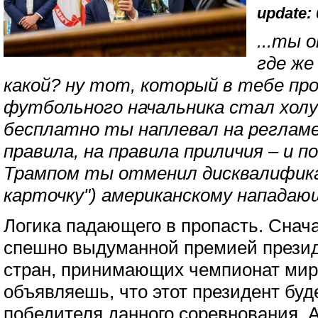
update: 
...ты 
где же
какой? ну тот, который в тебе про
футбольного начальника стал холу
бесплатно ты наплевал на реглам
правила, на правила приличия – и п
Трампом ты отменил дисквалифика
карточку") американскому напада
Логика падающего в пропасть. Снач
спешно выдуманной премией прези
стран, принимающих чемпионат мир
объявляешь, что этот президент буд
победителя данного соревнования. А