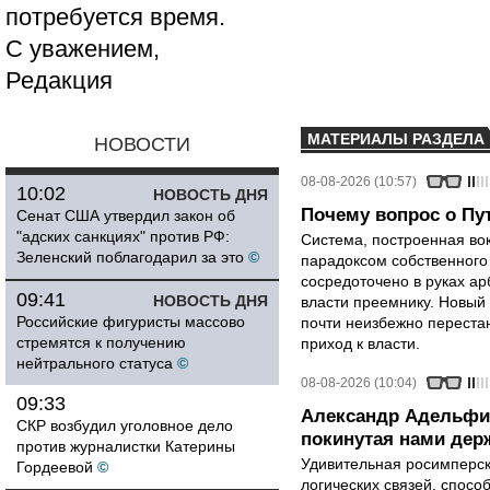
потребуется время.
С уважением,
Редакция
МАТЕРИАЛЫ РАЗДЕЛА
НОВОСТИ
08-08-2026 (10:57)
10:02
НОВОСТЬ ДНЯ
Почему вопрос о Пут
Сенат США утвердил закон об
"адских санкциях" против РФ:
Система, построенная вок
Зеленский поблагодарил за это
©
парадоксом собственного
сосредоточено в руках ар
09:41
НОВОСТЬ ДНЯ
власти преемнику. Новый 
Российские фигуристы массово
почти неизбежно перестан
стремятся к получению
приход к власти.
нейтрального статуса
©
08-08-2026 (10:04)
09:33
Александр Адельфи
СКР возбудил уголовное дело
покинутая нами держ
против журналистки Катерины
Удивительная росимперск
Гордеевой
©
логических связей, спосо