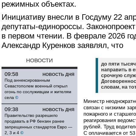
режимных объектах.
Инициативу внесли в Госдуму 22 апр
депутаты-единороссы. Законопроект
в первом чтении. В феврале 2026 г
Александр Куренков заявлял, что
НОВОСТИ
до пяти тысяч
направить в 
09:58
НОВОСТЬ ДНЯ
срочную служ
Под аннексированным
Договореннос
Севастополем военный открыл
словам, на то
огонь по сослуживцам и жителям
села
©
Министр неоднократн
связан с низкими за
09:38
НОВОСТЬ ДНЯ
пожарного и старшего
Правительство разрешило
реагирования ведомст
продавать в РФ бензин ранее
рублей. Труд водите
запрещенных стандартов Евро —
2, 3 и 4
©
C оплачивается от 53