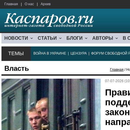
Главная
|
О нас
|
Архив
НОВОСТИ
СТАТЬИ
БЛОГИ
АВТОРЫ
В 
ТЕМЫ
ВОЙНА В УКРАИНЕ
|
ЦЕНЗУРА
|
ФОРУМ СВОБОДНОЙ 
Власть
Главная
/ Н
07-07-2026 (10
Прав
подд
закон
напр