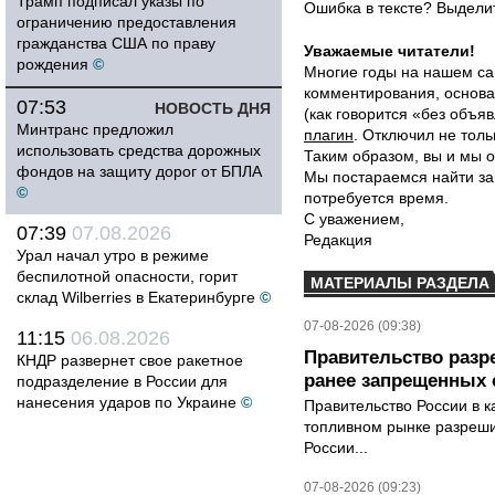
Трамп подписал указы по
Ошибка в тексте? Выдел
ограничению предоставления
гражданства США по праву
Уважаемые читатели!
рождения
©
Многие годы на нашем са
комментирования, основа
07:53
НОВОСТЬ ДНЯ
(как говорится «без объ
Минтранс предложил
плагин
. Отключил не толь
использовать средства дорожных
Таким образом, вы и мы о
фондов на защиту дорог от БПЛА
Мы постараемся найти за
©
потребуется время.
С уважением,
07:39
07.08.2026
Редакция
Урал начал утро в режиме
беспилотной опасности, горит
МАТЕРИАЛЫ РАЗДЕЛА
склад Wilberries в Екатеринбурге
©
07-08-2026 (09:38)
11:15
06.08.2026
Правительство разр
КНДР развернет свое ракетное
ранее запрещенных с
подразделение в России для
нанесения ударов по Украине
©
Правительство России в к
топливном рынке разрешил
России...
07-08-2026 (09:23)