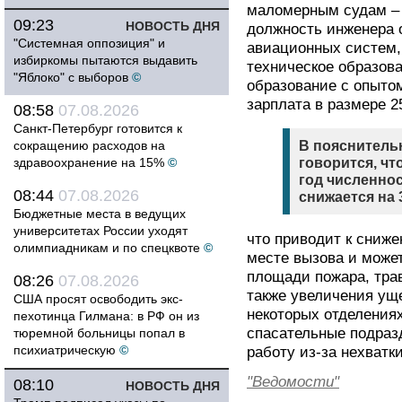
маломерным судам – 
09:23
НОВОСТЬ ДНЯ
должность инженера 
"Системная оппозиция" и
авиационных систем,
избиркомы пытаются выдавить
техническое образов
"Яблоко" с выборов
©
образование с опытом
зарплата в размере 2
08:58
07.08.2026
Санкт-Петербург готовится к
сокращению расходов на
В пояснительн
здравоохранение на 15%
©
говорится, чт
год численно
08:44
07.08.2026
снижается на 
Бюджетные места в ведущих
университетах России уходят
что приводит к сниж
олимпиадникам и по спецквоте
©
месте вызова и може
площади пожара, тра
08:26
07.08.2026
также увеличения уще
США просят освободить экс-
некоторых отделения
пехотинца Гилмана: в РФ он из
спасательные подра
тюремной больницы попал в
психиатрическую
©
работу из-за нехватк
"Ведомости"
08:10
НОВОСТЬ ДНЯ