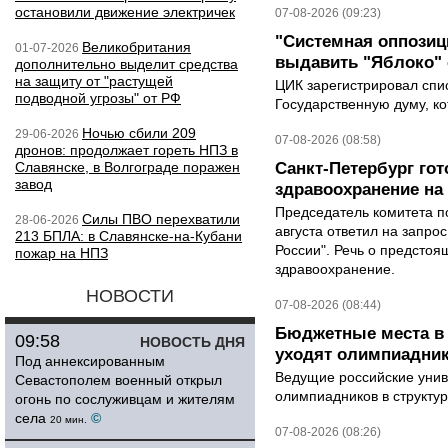
остановили движение электричек
07-08-2026 (09:23)
"Системная оппози
Великобритания
01-07-2026
выдавить "Яблоко"
дополнительно выделит средства
на защиту от "растущей
ЦИК зарегистрировал спис
подводной угрозы" от РФ
Государственную думу, ко
Ночью сбили 209
29-06-2026
07-08-2026 (08:58)
дронов: продолжает гореть НПЗ в
Славянске, в Волгограде поражен
Санкт-Петербург го
завод
здравоохранение на
Председатель комитета п
Силы ПВО перехватили
28-06-2026
августа ответил на запро
213 БПЛА: в Славянске-на-Кубани
России". Речь о предсто
пожар на НПЗ
здравоохранение.
НОВОСТИ
07-08-2026 (08:44)
Бюджетные места в 
09:58
НОВОСТЬ ДНЯ
уходят олимпиадник
Под аннексированным
Ведущие российские унив
Севастополем военный открыл
олимпиадников в структу
огонь по сослуживцам и жителям
села
©
20 мин.
07-08-2026 (08:26)