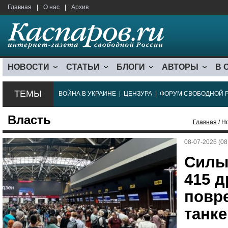
Главная
|
О нас
|
Архив
НОВОСТИ
СТАТЬИ
БЛОГИ
АВТОРЫ
В 
ТЕМЫ
ВОЙНА В УКРАИНЕ
|
ЦЕНЗУРА
|
ФОРУМ СВОБОДНОЙ 
Власть
Главная
/ Н
08-07-2026 (08
Силы
415 д
повр
танке