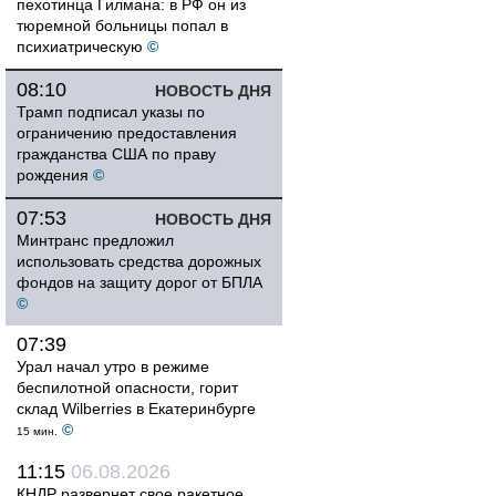
пехотинца Гилмана: в РФ он из
тюремной больницы попал в
психиатрическую
©
08:10
НОВОСТЬ ДНЯ
Трамп подписал указы по
ограничению предоставления
гражданства США по праву
рождения
©
07:53
НОВОСТЬ ДНЯ
Минтранс предложил
использовать средства дорожных
фондов на защиту дорог от БПЛА
©
07:39
Урал начал утро в режиме
беспилотной опасности, горит
склад Wilberries в Екатеринбурге
©
15 мин.
11:15
06.08.2026
КНДР развернет свое ракетное