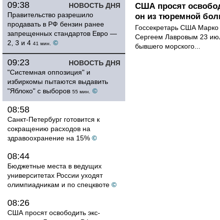
09:38
НОВОСТЬ ДНЯ
США просят освобод
Правительство разрешило
он из тюремной бол
продавать в РФ бензин ранее
Госсекретарь США Марко 
запрещенных стандартов Евро —
Сергеем Лавровым 23 ию
2, 3 и 4
©
41 мин.
бывшего морского...
09:23
НОВОСТЬ ДНЯ
"Системная оппозиция" и
избиркомы пытаются выдавить
"Яблоко" с выборов
©
55 мин.
08:58
Санкт-Петербург готовится к
сокращению расходов на
здравоохранение на 15%
©
08:44
Бюджетные места в ведущих
университетах России уходят
олимпиадникам и по спецквоте
©
08:26
США просят освободить экс-