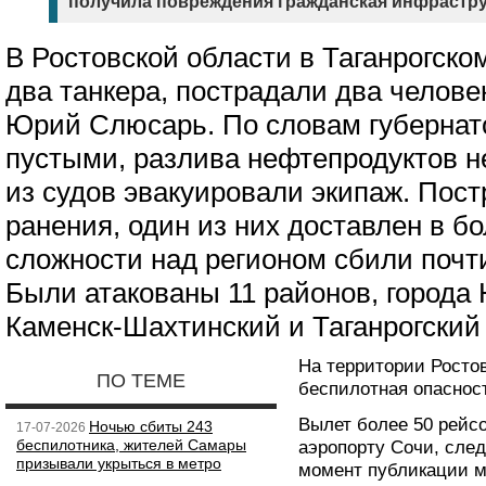
получила повреждения гражданская инфрастру
В Ростовской области в Таганрогск
два танкера, пострадали два челове
Юрий Слюсарь. По словам губернат
пустыми, разлива нефтепродуктов н
из судов эвакуировали экипаж. Пос
ранения, один из них доставлен в б
сложности над регионом сбили почт
Были атакованы 11 районов, города
Каменск-Шахтинский и Таганрогский
На территории Росто
ПО ТЕМЕ
беспилотная опаснос
Вылет более 50 рейс
Ночью сбиты 243
17-07-2026
беспилотника, жителей Самары
аэропорту Сочи, след
призывали укрыться в метро
момент публикации 