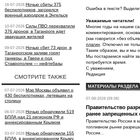
Ночью сбиты 375
16-07-2026
Ошибка в тексте? Выдел
беспилотников, загорелся
военный аэродром в Энгельсе
Уважаемые читатели!
Силы ПВО перехватили
10-07-2026
Многие годы на нашем са
376 дронов; в Таганроге идет
комментирования, основа
эвакуация жителей
(как говорится «без объ
плагин
. Отключил не толь
Ночью сбит 73 дрон, в
09-07-2026
Таким образом, вы и мы о
Таганрогском заливе горят
Мы постараемся найти за
танкеры, в Твери и под
потребуется время.
Ставрополем — нефтебазы
С уважением,
Редакция
СМОТРИТЕ ТАКЖЕ
МАТЕРИАЛЫ РАЗДЕЛА
Мэр Москвы объявил о
07-07-2026
430 беспилотниках, летевших на
07-08-2026 (09:38)
столицу
Правительство разр
Ночью обнаружили 519
06-07-2026
ранее запрещенных с
БПЛА над 21 регионом РФ и
Правительство России в к
аннексированным Крымом
топливном рынке разрешил
России...
Ночью обнаружили 155
03-07-2026
БПЛА: в аннексированном Крыму