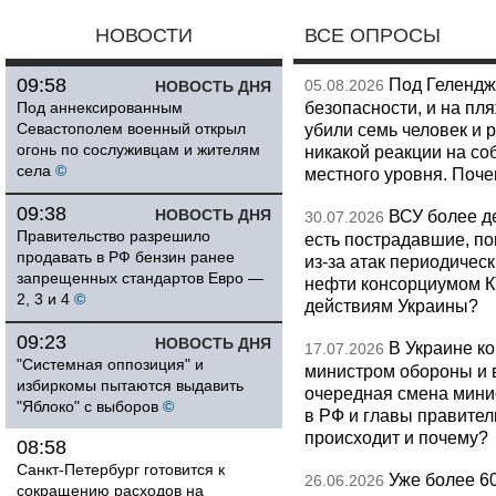
НОВОСТИ
ВСЕ ОПРОСЫ
09:58
Под Гелендж
05.08.2026
НОВОСТЬ ДНЯ
безопасности, и на пл
Под аннексированным
Севастополем военный открыл
убили семь человек и 
огонь по сослуживцам и жителям
никакой реакции на со
села
©
местного уровня. Поч
09:38
НОВОСТЬ ДНЯ
ВСУ более де
30.07.2026
Правительство разрешило
есть пострадавшие, п
продавать в РФ бензин ранее
из-за атак периодическ
запрещенных стандартов Евро —
нефти консорциумом КТ
2, 3 и 4
©
действиям Украины?
09:23
НОВОСТЬ ДНЯ
В Украине к
17.07.2026
"Системная оппозиция" и
министром обороны и 
избиркомы пытаются выдавить
очередная смена мини
"Яблоко" с выборов
©
в РФ и главы правитель
происходит и почему?
08:58
Санкт-Петербург готовится к
Уже более 6
26.06.2026
сокращению расходов на