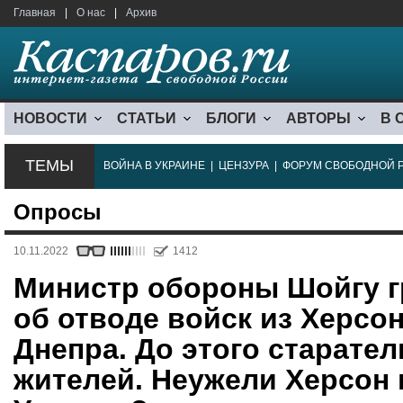
Главная
|
О нас
|
Архив
НОВОСТИ
СТАТЬИ
БЛОГИ
АВТОРЫ
В 
ТЕМЫ
ВОЙНА В УКРАИНЕ
|
ЦЕНЗУРА
|
ФОРУМ СВОБОДНОЙ 
Опросы
10.11.2022
1412
Министр обороны Шойгу 
об отводе войск из Херсо
Днепра. До этого старате
жителей. Неужели Херсон