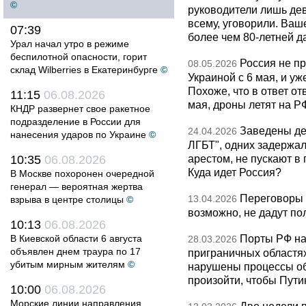
©
руководители лишь дев
всему, уговорили. Ва
07:39
более чем 80-летней д
Урал начал утро в режиме
беспилотной опасности, горит
Россия не п
08.05.2026
склад Wilberries в Екатеринбурге
©
Украиной с 6 мая, и у
Похоже, что в ответ о
11:15
06.08.2026
мая, дроны летят на Р
КНДР развернет свое ракетное
подразделение в России для
Заведены дел
24.04.2026
нанесения ударов по Украине
©
ЛГБТ", одних задержал
арестом, не пускают в
10:35
06.08.2026
Куда идет Россия?
В Москве похоронен очередной
генерал — вероятная жертва
Переговоры 
13.04.2026
взрыва в центре столицы
©
возможно, не дадут по
10:13
06.08.2026
Порты РФ на
В Киевской области 6 августа
28.03.2026
объявлен днем траура по 17
приграничных областя
убитым мирным жителям
©
нарушены процессы об
произойти, чтобы Пут
10:00
06.08.2026
Морские линии направления