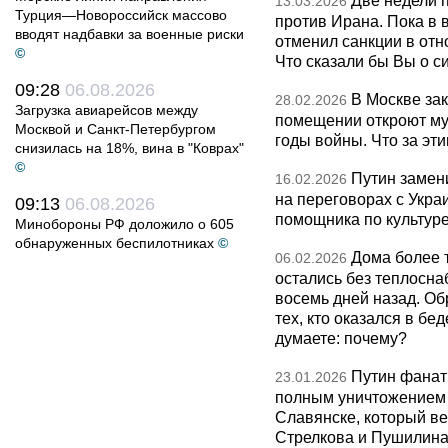
Две недели 
13.03.2026
Турция—Новороссийск массово
против Ирана. Пока в
вводят надбавки за военные риски
отменил санкции в от
©
Что сказали бы Вы о с
09:28
06.08.2026
В Москве за
28.02.2026
Загрузка авиарейсов между
помещении откроют муз
Москвой и Санкт-Петербургом
годы войны. Что за эти
снизилась на 18%, вина в "Коврах"
©
Путин замен
16.02.2026
на переговорах с Укра
09:13
06.08.2026
помощника по культуре
Минобороны РФ доложило о 605
обнаруженных беспилотниках
©
Дома более 
06.02.2026
остались без теплосна
восемь дней назад. О
тех, кто оказался в бед
думаете: почему?
Путин фанат
23.01.2026
полным уничтожением э
Славянске, который ве
Стрелкова и Пушилина и