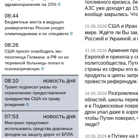
топливного кризиса, бе
здравоохранение на 15%
©
АЗС уже доходят до 1
вообще закрылись. Чт
08:44
Бюджетные места в ведущих
США и Иран 
15.06.2026
университетах России уходят
мире. Ждёте ли Вы за
олимпиадникам и по спецквоте
©
Россией и Украиной, и
08:26
Армения про
31.05.2026
США просят освободить экс-
Европой и приняла у с
пехотинца Гилмана: в РФ он из
политсообщества. Пут
тюремной больницы попал в
психиатрическую
©
страны из сферы его в
продукты и цветы запр
08:10
НОВОСТЬ ДНЯ
провести референдум.
Трамп подписал указы по
ограничению предоставления
Разгромлена
18.05.2026
гражданства США по праву
областей, школы перево
рождения
©
и в Подмосковье повр
дрон упал даже в аэро
07:53
НОВОСТЬ ДНЯ
чтобы Путин поверил, 
Минтранс предложил
люди?
использовать средства дорожных
фондов на защиту дорог от БПЛА
к Путину на
10.05.2026