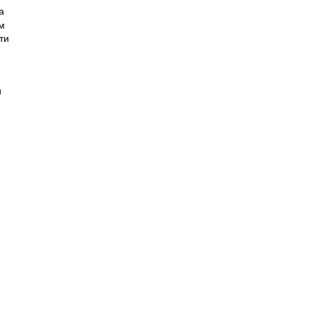
а
м
ти
и