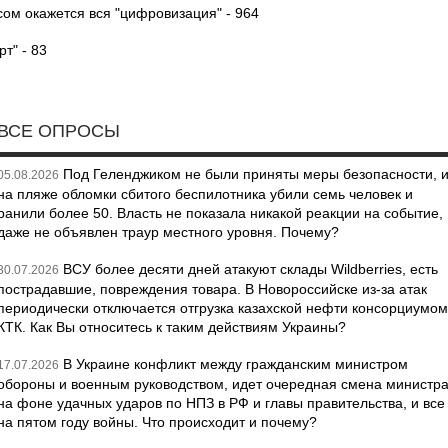
сом окажется вся "цифровизация" - 964
т" - 83
ВСЕ ОПРОСЫ
Под Геленджиком не были приняты меры безопасности, 
05.08.2026
на пляже обломки сбитого беспилотника убили семь человек и
ранили более 50. Власть не показала никакой реакции на событие,
даже не объявлен траур местного уровня. Почему?
ВСУ более десяти дней атакуют склады Wildberries, есть
30.07.2026
пострадавшие, повреждения товара. В Новороссийске из-за атак
периодически отключается отгрузка казахской нефти консорциумом
КТК. Как Вы относитесь к таким действиям Украины?
В Украине конфликт между гражданским министром
17.07.2026
обороны и военным руководством, идет очередная смена министр
на фоне удачных ударов по НПЗ в РФ и главы правительства, и все
на пятом году войны. Что происходит и почему?