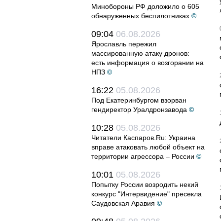
Минобороны РФ доложило о 605
обнаруженных беспилотниках
©
09:04
06.08.2026
Ярославль пережил
массированную атаку дронов:
есть информация о возгорании на
НПЗ
©
16:22
05.08.2026
Под Екатеринбургом взорван
гендиректор Уралдронзавода
©
10:28
05.08.2026
Читатели Каспаров.Ru: Украина
вправе атаковать любой объект на
территории агрессора – России
©
10:01
05.08.2026
Попытку России возродить некий
конкурс "Интервидение" пресекла
Саудовская Аравия
©