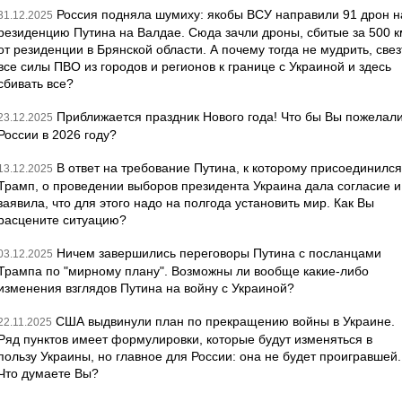
Россия подняла шумиху: якобы ВСУ направили 91 дрон н
31.12.2025
резиденцию Путина на Валдае. Сюда зачли дроны, сбитые за 500 к
от резиденции в Брянской области. А почему тогда не мудрить, свез
все силы ПВО из городов и регионов к границе с Украиной и здесь
сбивать все?
Приближается праздник Нового года! Что бы Вы пожелал
23.12.2025
России в 2026 году?
В ответ на требование Путина, к которому присоединился
13.12.2025
Трамп, о проведении выборов президента Украина дала согласие и
заявила, что для этого надо на полгода установить мир. Как Вы
расцените ситуацию?
Ничем завершились переговоры Путина с посланцами
03.12.2025
Трампа по "мирному плану". Возможны ли вообще какие-либо
изменения взглядов Путина на войну с Украиной?
США выдвинули план по прекращению войны в Украине.
22.11.2025
Ряд пунктов имеет формулировки, которые будут изменяться в
пользу Украины, но главное для России: она не будет проигравшей.
Что думаете Вы?