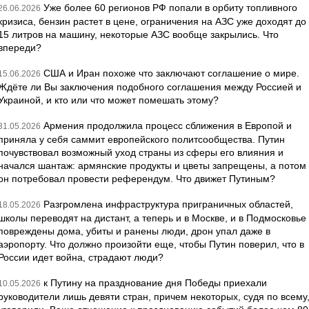
Уже более 60 регионов РФ попали в орбиту топливного
26.06.2026
кризиса, бензин растет в цене, ограничения на АЗС уже доходят до
15 литров на машину, некоторые АЗС вообще закрылись. Что
впереди?
США и Иран похоже что заключают соглашение о мире.
15.06.2026
Ждёте ли Вы заключения подобного соглашения между Россией и
Украиной, и кто или что может помешать этому?
Армения продолжила процесс сближения в Европой и
31.05.2026
приняла у себя саммит европейского политсообщества. Путин
почувствовал возможный уход страны из сферы его влияния и
начался шантаж: армянские продукты и цветы запрещены, а потом
он потребовал провести референдум. Что движет Путиным?
Разгромлена инфраструктура приграничных областей,
18.05.2026
школы переводят на дистант, а теперь и в Москве, и в Подмосковье
повреждены дома, убиты и ранены люди, дрон упал даже в
аэропорту. Что должно произойти еще, чтобы Путин поверил, что в
России идет война, страдают люди?
к Путину на празднование дня Победы приехали
10.05.2026
руководители лишь девяти стран, причем некоторых, судя по всему