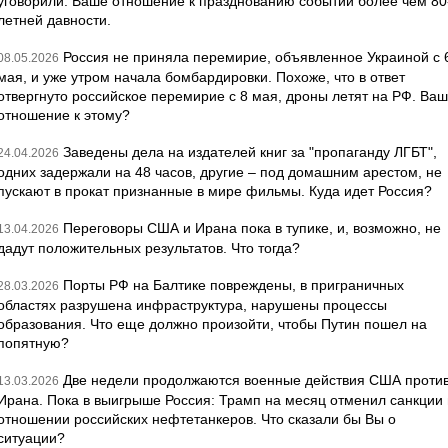
уговорили. Ваше отношение к празднованию событий более чем 80
летней давности.
Россия не приняла перемирие, объявленное Украиной с 
08.05.2026
мая, и уже утром начала бомбардировки. Похоже, что в ответ
отвергнуто российское перемирие с 8 мая, дроны летят на РФ. Ва
отношение к этому?
Заведены дела на издателей книг за "пропаганду ЛГБТ",
24.04.2026
одних задержали на 48 часов, другие – под домашним арестом, не
пускают в прокат признанные в мире фильмы. Куда идет Россия?
Переговоры США и Ирана пока в тупике, и, возможно, не
13.04.2026
дадут положительных результатов. Что тогда?
Порты РФ на Балтике повреждены, в приграничных
28.03.2026
областях разрушена инфраструктура, нарушены процессы
образования. Что еще должно произойти, чтобы Путин пошел на
попятную?
Две недели продолжаются военные действия США проти
13.03.2026
Ирана. Пока в выигрыше Россия: Трамп на месяц отменил санкции 
отношении российских нефтетанкеров. Что сказали бы Вы о
ситуации?