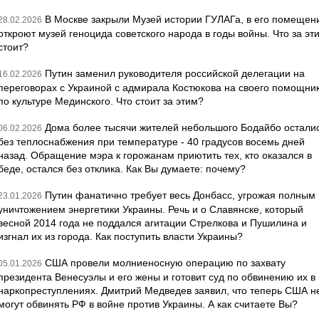
В Москве закрыли Музей истории ГУЛАГа, в его помещен
28.02.2026
откроют музей геноцида советского народа в годы войны. Что за эт
стоит?
Путин заменил руководителя российской делегации на
16.02.2026
переговорах с Украиной с адмирала Костюкова на своего помощни
по культуре Мединского. Что стоит за этим?
Дома более тысячи жителей небольшого Бодайбо остали
06.02.2026
без теплоснабжения при температуре - 40 градусов восемь дней
назад. Обращение мэра к горожанам приютить тех, кто оказался в
беде, остался без отклика. Как Вы думаете: почему?
Путин фанатично требует весь Донбасс, угрожая полным
23.01.2026
уничтожением энергетики Украины. Речь и о Славянске, который
весной 2014 года не поддался агитации Стрелкова и Пушилина и
изгнал их из города. Как поступить власти Украины?
США провели молниеносную операцию по захвату
05.01.2026
президента Венесуэлы и его жены и готовит суд по обвинению их в
наркопреступлениях. Дмитрий Медведев заявил, что теперь США н
могут обвинять РФ в войне против Украины. А как считаете Вы?