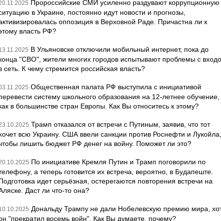
Пророссийские СМИ усиленно раздувают коррупционную
20.11.2025
ситуацию в Украине, постоянно идут новости и прогнозы,
активизировалась оппозиция в Верховной Раде. Причастна ли к
этому власть РФ?
В Ульяновске отключили мобильный интернет, пока до
13.11.2025
конца "СВО", жители многих городов испытывают проблемы с вход
в сеть. К чему стремится российская власть?
Общественная палата РФ выступила с инициативой
03.11.2025
перевести систему школьного образования на 12-летнее обучение,
как в большинстве стран Европы. Как Вы относитесь к этому?
Трамп отказался от встречи с Путиным, заявив, что тот
23.10.2025
хочет всю Украину. США ввели санкции против Роснефти и Лукойла
чтобы лишить бюджет РФ денег на войну. Поможет ли это?
По инициативе Кремля Путин и Трамп поговорили по
20.10.2025
телефону, а теперь готовится их встреча, вероятно, в Будапеште.
Подготовка идет серьёзная, остерегаются повторения встречи на
Аляске. Даст ли что-то она?
Дональду Трампу не дали Нобелевскую премию мира, хо
10.10.2025
он "прекратил восемь войн". Как Вы думаете, почему?