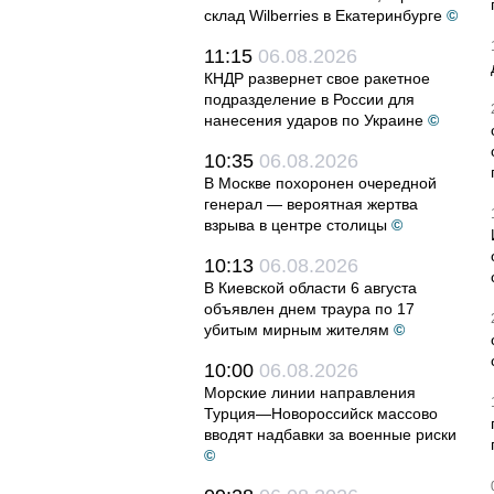
склад Wilberries в Екатеринбурге
©
11:15
06.08.2026
КНДР развернет свое ракетное
подразделение в России для
нанесения ударов по Украине
©
10:35
06.08.2026
В Москве похоронен очередной
генерал — вероятная жертва
взрыва в центре столицы
©
10:13
06.08.2026
В Киевской области 6 августа
объявлен днем траура по 17
убитым мирным жителям
©
10:00
06.08.2026
Морские линии направления
Турция—Новороссийск массово
вводят надбавки за военные риски
©