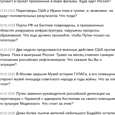
пускают в прокат признанные в мире фильмы. Куда идет Россия?
Переговоры США и Ирана пока в тупике, и, возможно, не
13.04.2026
дадут положительных результатов. Что тогда?
Порты РФ на Балтике повреждены, в приграничных
28.03.2026
областях разрушена инфраструктура, нарушены процессы
образования. Что еще должно произойти, чтобы Путин пошел на
попятную?
Две недели продолжаются военные действия США проти
13.03.2026
Ирана. Пока в выигрыше Россия: Трамп на месяц отменил санкции 
отношении российских нефтетанкеров. Что сказали бы Вы о
ситуации?
В Москве закрыли Музей истории ГУЛАГа, в его помещен
28.02.2026
откроют музей геноцида советского народа в годы войны. Что за эт
стоит?
Путин заменил руководителя российской делегации на
16.02.2026
переговорах с Украиной с адмирала Костюкова на своего помощни
по культуре Мединского. Что стоит за этим?
Дома более тысячи жителей небольшого Бодайбо остали
06.02.2026