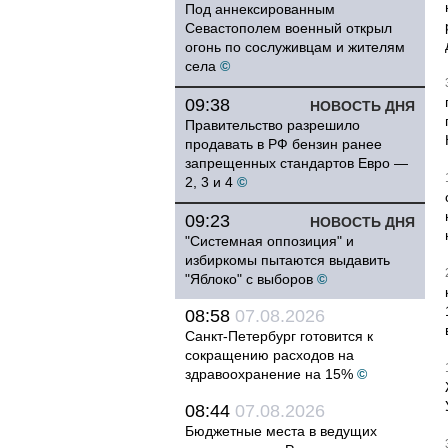
Под аннексированным
Севастополем военный открыл
огонь по сослуживцам и жителям
села
©
09:38
НОВОСТЬ ДНЯ
Правительство разрешило
продавать в РФ бензин ранее
запрещенных стандартов Евро —
2, 3 и 4
©
09:23
НОВОСТЬ ДНЯ
"Системная оппозиция" и
избиркомы пытаются выдавить
"Яблоко" с выборов
©
08:58
07.08.2026
Санкт-Петербург готовится к
сокращению расходов на
здравоохранение на 15%
©
08:44
07.08.2026
Бюджетные места в ведущих