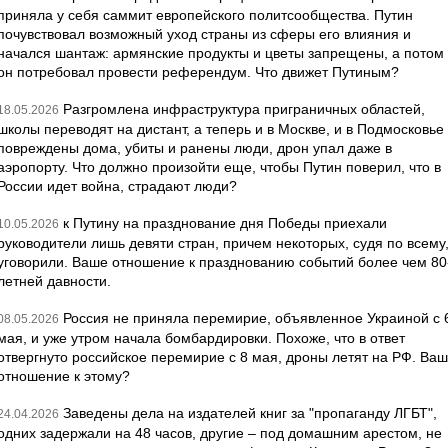
приняла у себя саммит европейского политсообщества. Путин
почувствовал возможный уход страны из сферы его влияния и
начался шантаж: армянские продукты и цветы запрещены, а потом
он потребовал провести референдум. Что движет Путиным?
Разгромлена инфраструктура приграничных областей,
18.05.2026
школы переводят на дистант, а теперь и в Москве, и в Подмосковье
повреждены дома, убиты и ранены люди, дрон упал даже в
аэропорту. Что должно произойти еще, чтобы Путин поверил, что в
России идет война, страдают люди?
к Путину на празднование дня Победы приехали
10.05.2026
руководители лишь девяти стран, причем некоторых, судя по всему
уговорили. Ваше отношение к празднованию событий более чем 80
летней давности.
Россия не приняла перемирие, объявленное Украиной с 
08.05.2026
мая, и уже утром начала бомбардировки. Похоже, что в ответ
отвергнуто российское перемирие с 8 мая, дроны летят на РФ. Ва
отношение к этому?
Заведены дела на издателей книг за "пропаганду ЛГБТ",
24.04.2026
одних задержали на 48 часов, другие – под домашним арестом, не