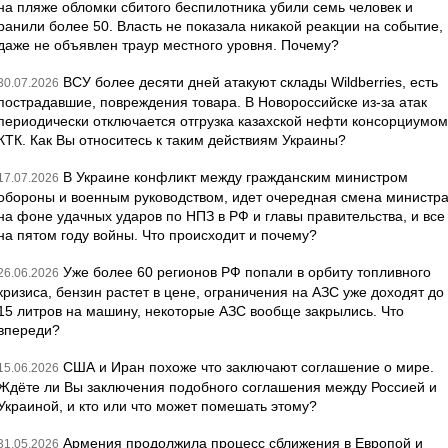
на пляже обломки сбитого беспилотника убили семь человек и
ранили более 50. Власть не показала никакой реакции на событие,
даже не объявлен траур местного уровня. Почему?
ВСУ более десяти дней атакуют склады Wildberries, есть
30.07.2026
пострадавшие, повреждения товара. В Новороссийске из-за атак
периодически отключается отгрузка казахской нефти консорциумом
КТК. Как Вы относитесь к таким действиям Украины?
В Украине конфликт между гражданским министром
17.07.2026
обороны и военным руководством, идет очередная смена министр
на фоне удачных ударов по НПЗ в РФ и главы правительства, и все
на пятом году войны. Что происходит и почему?
Уже более 60 регионов РФ попали в орбиту топливного
26.06.2026
кризиса, бензин растет в цене, ограничения на АЗС уже доходят до
15 литров на машину, некоторые АЗС вообще закрылись. Что
впереди?
США и Иран похоже что заключают соглашение о мире.
15.06.2026
Ждёте ли Вы заключения подобного соглашения между Россией и
Украиной, и кто или что может помешать этому?
Армения продолжила процесс сближения в Европой и
31.05.2026