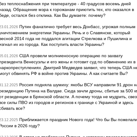
без теплоснабжения при температуре - 40 градусов восемь дней
назад. Обращение мэра к горожанам приютить тех, кто оказался в
беде, остался без отклика. Как Вы думаете: почему?
Путин фанатично требует весь Донбасс, угрожая полным
23.01.2026
уничтожением энергетики Украины. Речь и о Славянске, который
весной 2014 года не поддался агитации Стрелкова и Пушилина и
изгнал их из города. Как поступить власти Украины?
США провели молниеносную операцию по захвату
05.01.2026
президента Венесуэлы и его жены и готовит суд по обвинению их в
наркопреступлениях. Дмитрий Медведев заявил, что теперь США н
могут обвинять РФ в войне против Украины. А как считаете Вы?
Россия подняла шумиху: якобы ВСУ направили 91 дрон н
31.12.2025
резиденцию Путина на Валдае. Сюда зачли дроны, сбитые за 500 к
от резиденции в Брянской области. А почему тогда не мудрить, свез
все силы ПВО из городов и регионов к границе с Украиной и здесь
сбивать все?
Приближается праздник Нового года! Что бы Вы пожелал
23.12.2025
России в 2026 году?