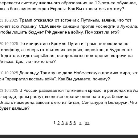
перевести систему школьного образования на 12-летнее обучение,
как в большинстве стран Европы. Как Вы относитесь к этому?
Трамп отказался от встречи с Путиным, заявив, что тот
23.10.2025
хочет всю Украину. США ввели санкции против Роснефти и Лукойла
чтобы лишить бюджет РФ денег на войну. Поможет ли это?
По инициативе Кремля Путин и Трамп поговорили по
20.10.2025
телефону, а теперь готовится их встреча, вероятно, в Будапеште.
Подготовка идет серьёзная, остерегаются повторения встречи на
Аляске. Даст ли что-то она?
Дональду Трампу не дали Нобелевскую премию мира, хо
10.10.2025
он "прекратил восемь войн". Как Вы думаете, почему?
В России развивается топливный кризис: в регионах на А
03.10.2025
очереди, цены растут, вводятся ограничения на отпуск бензина.
Власть намерена завозить его из Китая, Сингапура и Беларуси. Что
будет дальше?
1
2
3
4
5
6
»
»»