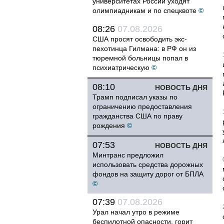
университетах России уходят
олимпиадникам и по спецквоте
©
08:26
07.08.2026
США просят освободить экс-
пехотинца Гилмана: в РФ он из
тюремной больницы попал в
психиатрическую
©
08:10
НОВОСТЬ ДНЯ
Трамп подписал указы по
ограничению предоставления
гражданства США по праву
рождения
©
07:53
НОВОСТЬ ДНЯ
Минтранс предложил
использовать средства дорожных
фондов на защиту дорог от БПЛА
©
07:39
07.08.2026
Урал начал утро в режиме
беспилотной опасности, горит