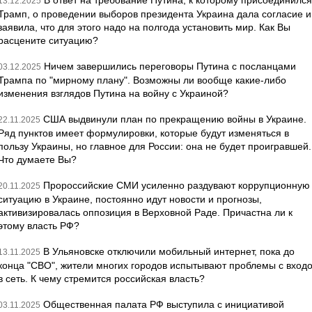
В ответ на требование Путина, к которому присоединился
13.12.2025
Трамп, о проведении выборов президента Украина дала согласие и
заявила, что для этого надо на полгода установить мир. Как Вы
расцените ситуацию?
Ничем завершились переговоры Путина с посланцами
03.12.2025
Трампа по "мирному плану". Возможны ли вообще какие-либо
изменения взглядов Путина на войну с Украиной?
США выдвинули план по прекращению войны в Украине.
22.11.2025
Ряд пунктов имеет формулировки, которые будут изменяться в
пользу Украины, но главное для России: она не будет проигравшей.
Что думаете Вы?
Пророссийские СМИ усиленно раздувают коррупционную
20.11.2025
ситуацию в Украине, постоянно идут новости и прогнозы,
активизировалась оппозиция в Верховной Раде. Причастна ли к
этому власть РФ?
В Ульяновске отключили мобильный интернет, пока до
13.11.2025
конца "СВО", жители многих городов испытывают проблемы с вход
в сеть. К чему стремится российская власть?
Общественная палата РФ выступила с инициативой
03.11.2025