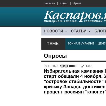
Главная
|
О нас
|
Архив
НОВОСТИ
СТАТЬИ
БЛОГ
ТЕМЫ
ВОЙНА В УКРАИНЕ
|
ЦЕНЗ
Опросы
09.11.2023
1443
Избирательная кампания 
старт обещали 4 ноября. 
"островок стабильности"
критику Запада, достижен
процент россиян "клюнет"