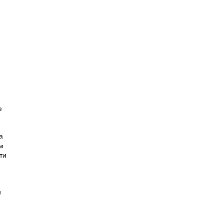
е
а
м
ти
и