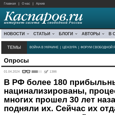
Главная
|
О нас
|
Архив
НОВОСТИ
СТАТЬИ
БЛОГИ
АВТОРЫ
В 
ТЕМЫ
ВОЙНА В УКРАИНЕ
|
ЦЕНЗУРА
|
ФОРУМ СВОБОДНОЙ 
Опросы
01.04.2024
1386
В РФ более 180 прибыльн
нацинализированы, проце
многих прошел 30 лет наз
подняли их. Сейчас их от