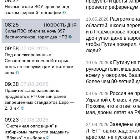
08:37
продукты и цветы запр
Ночные атаки ВСУ прошли под
провести референдум.
знаком широкой географии
©
Разгромлена
18.05.2026
08:25
НОВОСТЬ ДНЯ
областей, школы перево
Силы ПВО сбили за ночь 397
и в Подмосковье повр
беспилотников: горят два НПЗ
©
дрон упал даже в аэро
чтобы Путин поверил, 
09:58
07.08.2026
люди?
Под аннексированным
Севастополем военный открыл
к Путину на
10.05.2026
огонь по сослуживцам и жителям
руководители лишь дев
села
©
всему, уговорили. Ва
более чем 80-летней д
09:38
07.08.2026
Правительство разрешило
Россия не п
08.05.2026
продавать в РФ бензин ранее
Украиной с 6 мая, и у
запрещенных стандартов Евро —
Похоже, что в ответ о
2, 3 и 4
©
мая, дроны летят на Р
09:23
07.08.2026
Заведены дел
24.04.2026
"Системная оппозиция" и
ЛГБТ", одних задержал
избиркомы пытаются выдавить
арестом, не пускают в
"Яблоко" с выборов
©