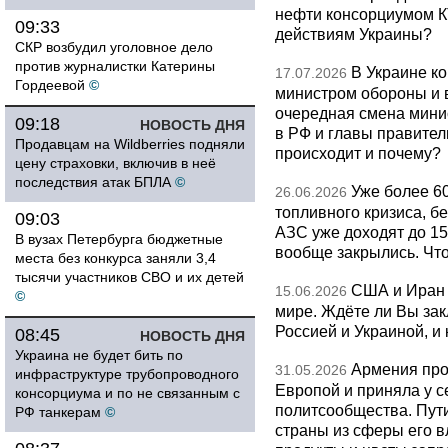
нефти консорциумом КТ
09:33
действиям Украины?
СКР возбудил уголовное дело
против журналистки Катерины
В Украине к
17.07.2026
Гордеевой
©
министром обороны и 
очередная смена мини
09:18
НОВОСТЬ ДНЯ
в РФ и главы правитель
Продавцам на Wildberries подняли
происходит и почему?
цену страховки, включив в неё
последствия атак БПЛА
©
Уже более 6
26.06.2026
топливного кризиса, бе
09:03
АЗС уже доходят до 1
В вузах Петербурга бюджетные
вообще закрылись. Чт
места без конкурса заняли 3,4
тысячи участников СВО и их детей
США и Иран 
15.06.2026
©
мире. Ждёте ли Вы за
Россией и Украиной, и
08:45
НОВОСТЬ ДНЯ
Украина не будет бить по
Армения про
31.05.2026
инфраструктуре трубопроводного
Европой и приняла у с
консорциума и по не связанным с
политсообщества. Пут
РФ танкерам
©
страны из сферы его в