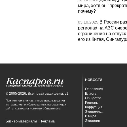
мира, хотя он "прекрат
почему?
В России раз
03.10.2025
регионах на АЗС очере
ограничения на отпуск
его из Китая, Сингапур
НОВОСТИ
Оппозиция
© 2005-2026. Все права защищены. v1
Власть
Общество
При полном или частичном использовании
Регионы
материалов, опубликованных на страницах
Коррупция
сайта, ссылка на источник обязательна.
Экономика
В мире
Экология
Бизнес-материалы
|
Реклама