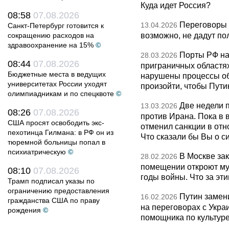
Куда идет Россия?
08:58
07.08.2026
Переговоры 
13.04.2026
Санкт-Петербург готовится к
возможно, не дадут по
сокращению расходов на
здравоохранение на 15%
©
Порты РФ на
28.03.2026
08:44
07.08.2026
приграничных областя
Бюджетные места в ведущих
нарушены процессы об
университетах России уходят
произойти, чтобы Пут
олимпиадникам и по спецквоте
©
Две недели 
13.03.2026
08:26
07.08.2026
против Ирана. Пока в
США просят освободить экс-
отменил санкции в от
пехотинца Гилмана: в РФ он из
Что сказали бы Вы о с
тюремной больницы попал в
психиатрическую
©
В Москве за
28.02.2026
помещении откроют муз
08:10
07.08.2026
годы войны. Что за эти
Трамп подписал указы по
ограничению предоставления
Путин замен
16.02.2026
гражданства США по праву
на переговорах с Укра
рождения
©
помощника по культуре