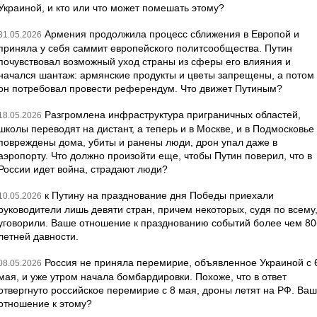
Украиной, и кто или что может помешать этому?
Армения продолжила процесс сближения в Европой и
31.05.2026
приняла у себя саммит европейского политсообщества. Путин
почувствовал возможный уход страны из сферы его влияния и
начался шантаж: армянские продукты и цветы запрещены, а потом
он потребовал провести референдум. Что движет Путиным?
Разгромлена инфраструктура приграничных областей,
18.05.2026
школы переводят на дистант, а теперь и в Москве, и в Подмосковье
повреждены дома, убиты и ранены люди, дрон упал даже в
аэропорту. Что должно произойти еще, чтобы Путин поверил, что в
России идет война, страдают люди?
к Путину на празднование дня Победы приехали
10.05.2026
руководители лишь девяти стран, причем некоторых, судя по всему
уговорили. Ваше отношение к празднованию событий более чем 80
летней давности.
Россия не приняла перемирие, объявленное Украиной с 
08.05.2026
мая, и уже утром начала бомбардировки. Похоже, что в ответ
отвергнуто российское перемирие с 8 мая, дроны летят на РФ. Ва
отношение к этому?