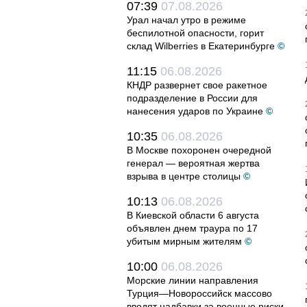
07:39
07.08.2026
Урал начал утро в режиме
беспилотной опасности, горит
склад Wilberries в Екатеринбурге
©
11:15
06.08.2026
КНДР развернет свое ракетное
подразделение в России для
нанесения ударов по Украине
©
10:35
06.08.2026
В Москве похоронен очередной
генерал — вероятная жертва
взрыва в центре столицы
©
10:13
06.08.2026
В Киевской области 6 августа
объявлен днем траура по 17
убитым мирным жителям
©
10:00
06.08.2026
Морские линии направления
Турция—Новороссийск массово
вводят надбавки за военные риски