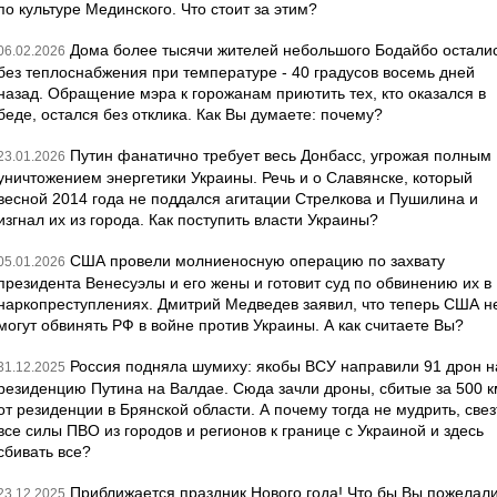
по культуре Мединского. Что стоит за этим?
Дома более тысячи жителей небольшого Бодайбо остали
06.02.2026
без теплоснабжения при температуре - 40 градусов восемь дней
назад. Обращение мэра к горожанам приютить тех, кто оказался в
беде, остался без отклика. Как Вы думаете: почему?
Путин фанатично требует весь Донбасс, угрожая полным
23.01.2026
уничтожением энергетики Украины. Речь и о Славянске, который
весной 2014 года не поддался агитации Стрелкова и Пушилина и
изгнал их из города. Как поступить власти Украины?
США провели молниеносную операцию по захвату
05.01.2026
президента Венесуэлы и его жены и готовит суд по обвинению их в
наркопреступлениях. Дмитрий Медведев заявил, что теперь США н
могут обвинять РФ в войне против Украины. А как считаете Вы?
Россия подняла шумиху: якобы ВСУ направили 91 дрон н
31.12.2025
резиденцию Путина на Валдае. Сюда зачли дроны, сбитые за 500 к
от резиденции в Брянской области. А почему тогда не мудрить, свез
все силы ПВО из городов и регионов к границе с Украиной и здесь
сбивать все?
Приближается праздник Нового года! Что бы Вы пожелал
23.12.2025