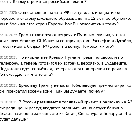
в сеть. К чему стремится российская власть?
Общественная палата РФ выступила с инициативой
03.11.2025
перевести систему школьного образования на 12-летнее обучение,
как в большинстве стран Европы. Как Вы относитесь к этому?
Трамп отказался от встречи с Путиным, заявив, что тот
23.10.2025
хочет всю Украину. США ввели санкции против Роснефти и Лукойла
чтобы лишить бюджет РФ денег на войну. Поможет ли это?
По инициативе Кремля Путин и Трамп поговорили по
20.10.2025
телефону, а теперь готовится их встреча, вероятно, в Будапеште.
Подготовка идет серьёзная, остерегаются повторения встречи на
Аляске. Даст ли что-то она?
Дональду Трампу не дали Нобелевскую премию мира, хо
10.10.2025
он "прекратил восемь войн". Как Вы думаете, почему?
В России развивается топливный кризис: в регионах на А
03.10.2025
очереди, цены растут, вводятся ограничения на отпуск бензина.
Власть намерена завозить его из Китая, Сингапура и Беларуси. Что
будет дальше?