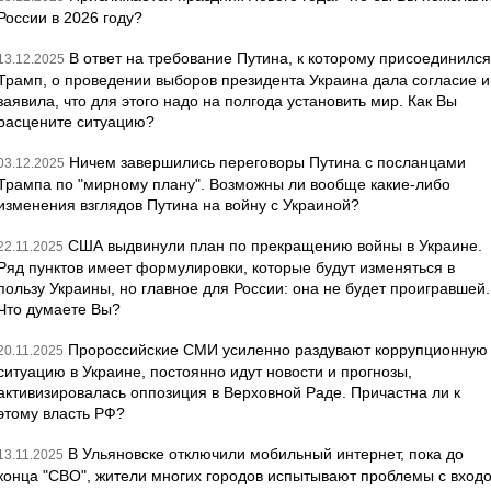
России в 2026 году?
В ответ на требование Путина, к которому присоединился
13.12.2025
Трамп, о проведении выборов президента Украина дала согласие и
заявила, что для этого надо на полгода установить мир. Как Вы
расцените ситуацию?
Ничем завершились переговоры Путина с посланцами
03.12.2025
Трампа по "мирному плану". Возможны ли вообще какие-либо
изменения взглядов Путина на войну с Украиной?
США выдвинули план по прекращению войны в Украине.
22.11.2025
Ряд пунктов имеет формулировки, которые будут изменяться в
пользу Украины, но главное для России: она не будет проигравшей.
Что думаете Вы?
Пророссийские СМИ усиленно раздувают коррупционную
20.11.2025
ситуацию в Украине, постоянно идут новости и прогнозы,
активизировалась оппозиция в Верховной Раде. Причастна ли к
этому власть РФ?
В Ульяновске отключили мобильный интернет, пока до
13.11.2025
конца "СВО", жители многих городов испытывают проблемы с вход