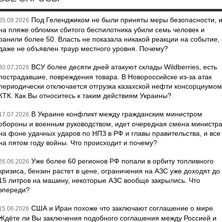
Под Геленджиком не были приняты меры безопасности, 
05.08.2026
на пляже обломки сбитого беспилотника убили семь человек и
ранили более 50. Власть не показала никакой реакции на событие,
даже не объявлен траур местного уровня. Почему?
ВСУ более десяти дней атакуют склады Wildberries, есть
30.07.2026
пострадавшие, повреждения товара. В Новороссийске из-за атак
периодически отключается отгрузка казахской нефти консорциумом
КТК. Как Вы относитесь к таким действиям Украины?
В Украине конфликт между гражданским министром
17.07.2026
обороны и военным руководством, идет очередная смена министр
на фоне удачных ударов по НПЗ в РФ и главы правительства, и все
на пятом году войны. Что происходит и почему?
Уже более 60 регионов РФ попали в орбиту топливного
26.06.2026
кризиса, бензин растет в цене, ограничения на АЗС уже доходят до
15 литров на машину, некоторые АЗС вообще закрылись. Что
впереди?
США и Иран похоже что заключают соглашение о мире.
15.06.2026
Ждёте ли Вы заключения подобного соглашения между Россией и