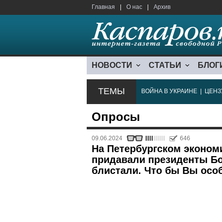
Главная
|
О нас
|
Архив
НОВОСТИ
СТАТЬИ
БЛОГ
ТЕМЫ
ВОЙНА В УКРАИНЕ
|
ЦЕНЗ
Опросы
09.06.2024
646
На Петербургском эконо
придавали президенты Бо
блистали. Что бы Вы осо