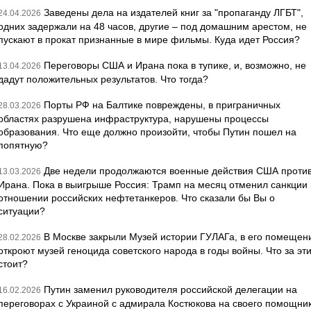
Заведены дела на издателей книг за "пропаганду ЛГБТ",
24.04.2026
одних задержали на 48 часов, другие – под домашним арестом, не
пускают в прокат признанные в мире фильмы. Куда идет Россия?
Переговоры США и Ирана пока в тупике, и, возможно, не
13.04.2026
дадут положительных результатов. Что тогда?
Порты РФ на Балтике повреждены, в приграничных
28.03.2026
областях разрушена инфраструктура, нарушены процессы
образования. Что еще должно произойти, чтобы Путин пошел на
попятную?
Две недели продолжаются военные действия США проти
13.03.2026
Ирана. Пока в выигрыше Россия: Трамп на месяц отменил санкции 
отношении российских нефтетанкеров. Что сказали бы Вы о
ситуации?
В Москве закрыли Музей истории ГУЛАГа, в его помещен
28.02.2026
откроют музей геноцида советского народа в годы войны. Что за эт
стоит?
Путин заменил руководителя российской делегации на
16.02.2026
переговорах с Украиной с адмирала Костюкова на своего помощни