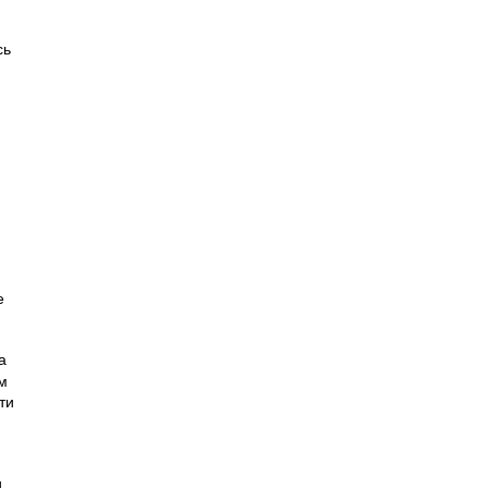
сь
е
а
м
ти
и