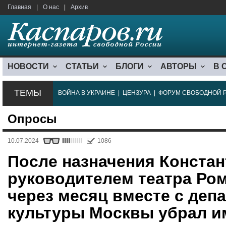
Главная
|
О нас
|
Архив
НОВОСТИ
СТАТЬИ
БЛОГИ
АВТОРЫ
В 
ТЕМЫ
ВОЙНА В УКРАИНЕ
|
ЦЕНЗУРА
|
ФОРУМ СВОБОДНОЙ 
Опросы
10.07.2024
1086
После назначения Конста
руководителем театра Ром
через месяц вместе с деп
культуры Москвы убрал и