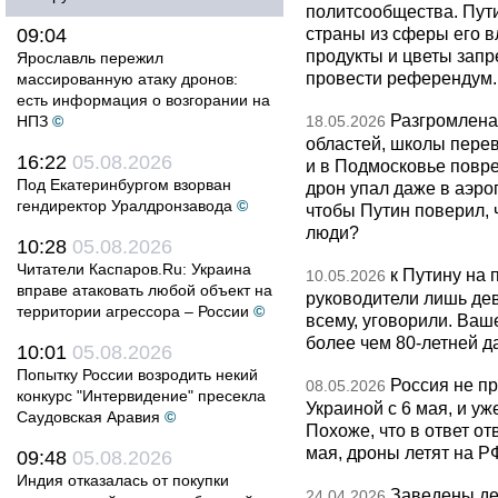
политсообщества. Пут
страны из сферы его в
09:04
продукты и цветы запр
Ярославль пережил
провести референдум.
массированную атаку дронов:
есть информация о возгорании на
Разгромлена
НПЗ
©
18.05.2026
областей, школы перево
16:22
05.08.2026
и в Подмосковье повр
Под Екатеринбургом взорван
дрон упал даже в аэро
гендиректор Уралдронзавода
©
чтобы Путин поверил, 
люди?
10:28
05.08.2026
Читатели Каспаров.Ru: Украина
к Путину на
10.05.2026
вправе атаковать любой объект на
руководители лишь дев
территории агрессора – России
©
всему, уговорили. Ва
более чем 80-летней д
10:01
05.08.2026
Попытку России возродить некий
Россия не п
08.05.2026
конкурс "Интервидение" пресекла
Украиной с 6 мая, и у
Саудовская Аравия
©
Похоже, что в ответ о
мая, дроны летят на Р
09:48
05.08.2026
Индия отказалась от покупки
Заведены дел
24.04.2026