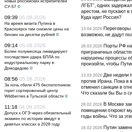
новых российских истребителей
ЛГБТ", одних задержал
СУ-57
©
арестом, не пускают в
09:39
05.08.2026
Куда идет Россия?
На время визита Путина в
Переговоры 
13.04.2026
Красноярск там снизили цены на
возможно, не дадут по
бензин на десятки рублей
©
09:14
05.08.2026
Порты РФ на
28.03.2026
Более полумесяца ликвидируют
приграничных областя
последствия удара БПЛА по
нарушены процессы об
индустриальному парку в
произойти, чтобы Пут
Домодедово
©
Две недели 
13.03.2026
08:56
05.08.2026
против Ирана. Пока в
За ночь сбили 475 беспилотников:
отменил санкции в от
горит сортировочный центр
Что сказали бы Вы о с
Wildberries в Тульской области
©
В Москве за
28.02.2026
11:18
04.08.2026
помещении откроют муз
Допуск к ОГЭ через обязательный
годы войны. Что за эти
экзамен по истории введут в
девятых классах в 2028 году
Путин замен
16.02.2026