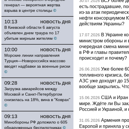
ВСУ более де
30.07.2026
генерал — вероятная жертва
есть пострадавшие, п
взрыва в центре столицы
©
из-за атак периодическ
нефти консорциумом КТ
10:13
НОВОСТЬ ДНЯ
действиям Украины?
В Киевской области 6 августа
объявлен днем траура по 17
В Украине к
17.07.2026
убитым мирным жителям
©
министром обороны и 
очередная смена мини
10:00
НОВОСТЬ ДНЯ
в РФ и главы правитель
Морские линии направления
происходит и почему?
Турция—Новороссийск массово
вводят надбавки за военные риски
Уже более 6
26.06.2026
©
топливного кризиса, бе
АЗС уже доходят до 1
09:28
НОВОСТЬ ДНЯ
вообще закрылись. Чт
Загрузка авиарейсов между
Москвой и Санкт-Петербургом
США и Иран 
15.06.2026
снизилась на 18%, вина в "Коврах"
мире. Ждёте ли Вы за
©
Россией и Украиной, и
09:13
НОВОСТЬ ДНЯ
Армения про
31.05.2026
Минобороны РФ доложило о 605
Европой и приняла у с
обнаруженных беспилотниках
©