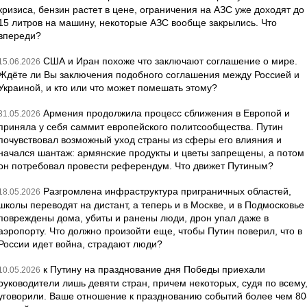
кризиса, бензин растет в цене, ограничения на АЗС уже доходят до
15 литров на машину, некоторые АЗС вообще закрылись. Что
впереди?
США и Иран похоже что заключают соглашение о мире.
15.06.2026
Ждёте ли Вы заключения подобного соглашения между Россией и
Украиной, и кто или что может помешать этому?
Армения продолжила процесс сближения в Европой и
31.05.2026
приняла у себя саммит европейского политсообщества. Путин
почувствовал возможный уход страны из сферы его влияния и
начался шантаж: армянские продукты и цветы запрещены, а потом
он потребовал провести референдум. Что движет Путиным?
Разгромлена инфраструктура приграничных областей,
18.05.2026
школы переводят на дистант, а теперь и в Москве, и в Подмосковье
повреждены дома, убиты и ранены люди, дрон упал даже в
аэропорту. Что должно произойти еще, чтобы Путин поверил, что в
России идет война, страдают люди?
к Путину на празднование дня Победы приехали
10.05.2026
руководители лишь девяти стран, причем некоторых, судя по всему
уговорили. Ваше отношение к празднованию событий более чем 80