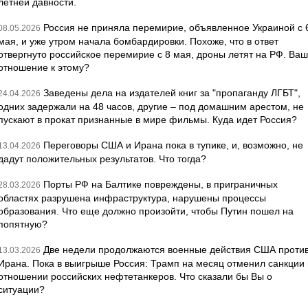
летней давности.
Россия не приняла перемирие, объявленное Украиной с 
08.05.2026
мая, и уже утром начала бомбардировки. Похоже, что в ответ
отвергнуто российское перемирие с 8 мая, дроны летят на РФ. Ва
отношение к этому?
Заведены дела на издателей книг за "пропаганду ЛГБТ",
24.04.2026
одних задержали на 48 часов, другие – под домашним арестом, не
пускают в прокат признанные в мире фильмы. Куда идет Россия?
Переговоры США и Ирана пока в тупике, и, возможно, не
13.04.2026
дадут положительных результатов. Что тогда?
Порты РФ на Балтике повреждены, в приграничных
28.03.2026
областях разрушена инфраструктура, нарушены процессы
образования. Что еще должно произойти, чтобы Путин пошел на
попятную?
Две недели продолжаются военные действия США проти
13.03.2026
Ирана. Пока в выигрыше Россия: Трамп на месяц отменил санкции 
отношении российских нефтетанкеров. Что сказали бы Вы о
ситуации?