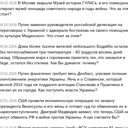
В Москве закрыли Музей истории ГУЛАГа, в его помещен
28.02.2026
откроют музей геноцида советского народа в годы войны. Что за эт
стоит?
Путин заменил руководителя российской делегации на
16.02.2026
переговорах с Украиной с адмирала Костюкова на своего помощни
по культуре Мединского. Что стоит за этим?
Дома более тысячи жителей небольшого Бодайбо остали
06.02.2026
без теплоснабжения при температуре - 40 градусов восемь дней
назад. Обращение мэра к горожанам приютить тех, кто оказался в
беде, остался без отклика. Как Вы думаете: почему?
Путин фанатично требует весь Донбасс, угрожая полным
23.01.2026
уничтожением энергетики Украины. Речь и о Славянске, который
весной 2014 года не поддался агитации Стрелкова и Пушилина и
изгнал их из города. Как поступить власти Украины?
США провели молниеносную операцию по захвату
05.01.2026
президента Венесуэлы и его жены и готовит суд по обвинению их в
наркопреступлениях. Дмитрий Медведев заявил, что теперь США н
могут обвинять РФ в войне против Украины. А как считаете Вы?
Россия подняла шумиху: якобы ВСУ направили 91 дрон н