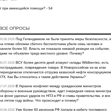
т при имеющейся помощи? - 54
ВСЕ ОПРОСЫ
Под Геленджиком не были приняты меры безопасности, 
05.08.2026
на пляже обломки сбитого беспилотника убили семь человек и
ранили более 50. Власть не показала никакой реакции на событие,
даже не объявлен траур местного уровня. Почему?
ВСУ более десяти дней атакуют склады Wildberries, есть
30.07.2026
пострадавшие, повреждения товара. В Новороссийске из-за атак
периодически отключается отгрузка казахской нефти консорциумом
КТК. Как Вы относитесь к таким действиям Украины?
В Украине конфликт между гражданским министром
17.07.2026
обороны и военным руководством, идет очередная смена министр
на фоне удачных ударов по НПЗ в РФ и главы правительства, и все
на пятом году войны. Что происходит и почему?
Уже более 60 регионов РФ попали в орбиту топливного
26.06.2026