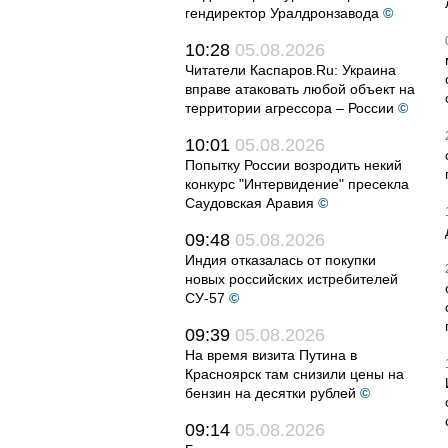
гендиректор Уралдронзавода
©
10:28
05.08.2026
Читатели Каспаров.Ru: Украина
вправе атаковать любой объект на
территории агрессора – России
©
10:01
05.08.2026
Попытку России возродить некий
конкурс "Интервидение" пресекла
Саудовская Аравия
©
09:48
05.08.2026
Индия отказалась от покупки
новых российских истребителей
СУ-57
©
09:39
05.08.2026
На время визита Путина в
Красноярск там снизили цены на
бензин на десятки рублей
©
09:14
05.08.2026