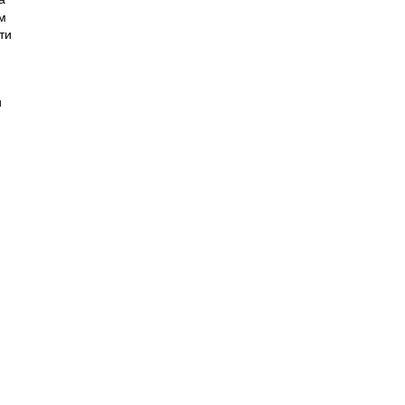
м
ти
и