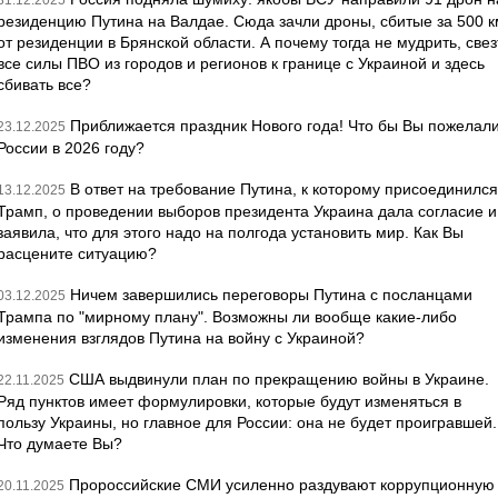
31.12.2025
резиденцию Путина на Валдае. Сюда зачли дроны, сбитые за 500 к
от резиденции в Брянской области. А почему тогда не мудрить, свез
все силы ПВО из городов и регионов к границе с Украиной и здесь
сбивать все?
Приближается праздник Нового года! Что бы Вы пожелал
23.12.2025
России в 2026 году?
В ответ на требование Путина, к которому присоединился
13.12.2025
Трамп, о проведении выборов президента Украина дала согласие и
заявила, что для этого надо на полгода установить мир. Как Вы
расцените ситуацию?
Ничем завершились переговоры Путина с посланцами
03.12.2025
Трампа по "мирному плану". Возможны ли вообще какие-либо
изменения взглядов Путина на войну с Украиной?
США выдвинули план по прекращению войны в Украине.
22.11.2025
Ряд пунктов имеет формулировки, которые будут изменяться в
пользу Украины, но главное для России: она не будет проигравшей.
Что думаете Вы?
Пророссийские СМИ усиленно раздувают коррупционную
20.11.2025