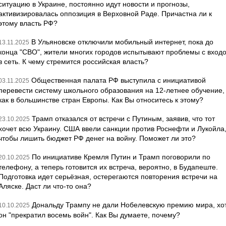
ситуацию в Украине, постоянно идут новости и прогнозы,
активизировалась оппозиция в Верховной Раде. Причастна ли к
этому власть РФ?
В Ульяновске отключили мобильный интернет, пока до
13.11.2025
конца "СВО", жители многих городов испытывают проблемы с вход
в сеть. К чему стремится российская власть?
Общественная палата РФ выступила с инициативой
03.11.2025
перевести систему школьного образования на 12-летнее обучение,
как в большинстве стран Европы. Как Вы относитесь к этому?
Трамп отказался от встречи с Путиным, заявив, что тот
23.10.2025
хочет всю Украину. США ввели санкции против Роснефти и Лукойла
чтобы лишить бюджет РФ денег на войну. Поможет ли это?
По инициативе Кремля Путин и Трамп поговорили по
20.10.2025
телефону, а теперь готовится их встреча, вероятно, в Будапеште.
Подготовка идет серьёзная, остерегаются повторения встречи на
Аляске. Даст ли что-то она?
Дональду Трампу не дали Нобелевскую премию мира, хо
10.10.2025
он "прекратил восемь войн". Как Вы думаете, почему?