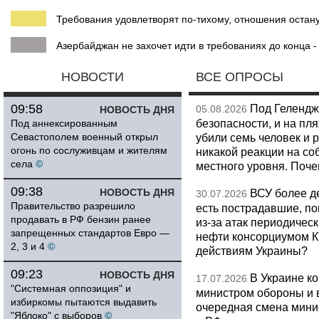
Требования удовлетворят по-тихому, отношения остан
Азербайджан не захочет идти в требованиях до конца -
НОВОСТИ
ВСЕ ОПРОСЫ
09:58
Под Гелендж
05.08.2026
НОВОСТЬ ДНЯ
безопасности, и на пл
Под аннексированным
Севастополем военный открыл
убили семь человек и 
огонь по сослуживцам и жителям
никакой реакции на со
села
©
местного уровня. Поч
09:38
НОВОСТЬ ДНЯ
ВСУ более де
30.07.2026
Правительство разрешило
есть пострадавшие, п
продавать в РФ бензин ранее
из-за атак периодическ
запрещенных стандартов Евро —
нефти консорциумом КТ
2, 3 и 4
©
действиям Украины?
09:23
НОВОСТЬ ДНЯ
В Украине к
17.07.2026
"Системная оппозиция" и
министром обороны и 
избиркомы пытаются выдавить
очередная смена мини
"Яблоко" с выборов
©