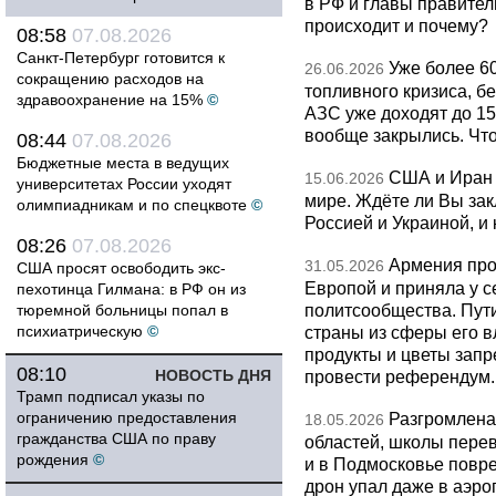
в РФ и главы правитель
происходит и почему?
08:58
07.08.2026
Санкт-Петербург готовится к
Уже более 6
26.06.2026
сокращению расходов на
топливного кризиса, бе
здравоохранение на 15%
©
АЗС уже доходят до 1
вообще закрылись. Чт
08:44
07.08.2026
Бюджетные места в ведущих
США и Иран 
15.06.2026
университетах России уходят
мире. Ждёте ли Вы за
олимпиадникам и по спецквоте
©
Россией и Украиной, и
08:26
07.08.2026
Армения про
31.05.2026
США просят освободить экс-
Европой и приняла у с
пехотинца Гилмана: в РФ он из
политсообщества. Пут
тюремной больницы попал в
психиатрическую
©
страны из сферы его в
продукты и цветы запр
08:10
НОВОСТЬ ДНЯ
провести референдум.
Трамп подписал указы по
ограничению предоставления
Разгромлена
18.05.2026
гражданства США по праву
областей, школы перево
рождения
©
и в Подмосковье повр
дрон упал даже в аэро