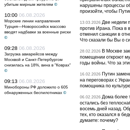
убитым мирным жителям
©
нарушены процессы об
произойти, чтобы Пут
10:00
06.08.2026
Морские линии направления
Две недели 
13.03.2026
Турция—Новороссийск массово
против Ирана. Пока в
вводят надбавки за военные риски
отменил санкции в от
©
Что сказали бы Вы о с
09:28
06.08.2026
В Москве за
28.02.2026
Загрузка авиарейсов между
помещении откроют муз
Москвой и Санкт-Петербургом
годы войны. Что за эти
снизилась на 18%, вина в "Коврах"
©
Путин замен
16.02.2026
на переговорах с Укра
09:13
06.08.2026
помощника по культуре
Минобороны РФ доложило о 605
обнаруженных беспилотниках
©
Дома более 
06.02.2026
остались без теплосна
восемь дней назад. О
тех, кто оказался в бед
думаете: почему?