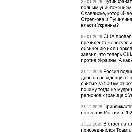
Путин фанат
23.01.2026
полным уничтожением э
Славянске, который ве
Стрелкова и Пушилина и
власти Украины?
США провели
05.01.2026
президента Венесуэлы 
обвинению их в нарко
заявил, что теперь СШ
против Украины. А как
Россия подн
31.12.2025
дрон на резиденцию П
сбитые за 500 км от р
почему тогда не мудрит
регионов к границе с У
Приближаетс
23.12.2025
пожелали России в 202
В ответ на т
13.12.2025
присоединился Трамп,