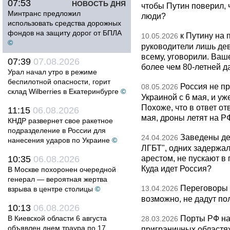
07:53
НОВОСТЬ ДНЯ
чтобы Путин поверил, 
Минтранс предложил
люди?
использовать средства дорожных
фондов на защиту дорог от БПЛА
к Путину на
10.05.2026
©
руководители лишь дев
всему, уговорили. Ва
07:39
07.08.2026
более чем 80-летней д
Урал начал утро в режиме
беспилотной опасности, горит
Россия не п
08.05.2026
склад Wilberries в Екатеринбурге
©
Украиной с 6 мая, и у
Похоже, что в ответ о
11:15
06.08.2026
мая, дроны летят на Р
КНДР развернет свое ракетное
подразделение в России для
Заведены дел
24.04.2026
нанесения ударов по Украине
©
ЛГБТ", одних задержал
арестом, не пускают в
10:35
06.08.2026
Куда идет Россия?
В Москве похоронен очередной
генерал — вероятная жертва
Переговоры 
13.04.2026
взрыва в центре столицы
©
возможно, не дадут по
10:13
06.08.2026
Порты РФ на
В Киевской области 6 августа
28.03.2026
объявлен днем траура по 17
приграничных областя