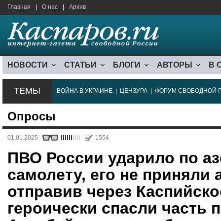
Главная
|
О нас
|
Архив
НОВОСТИ
СТАТЬИ
БЛОГИ
АВТОРЫ
В 
ТЕМЫ
ВОЙНА В УКРАИНЕ
|
ЦЕНЗУРА
|
ФОРУМ СВОБОДНОЙ 
Опросы
01.01.2025
1554
ПВО России ударило по а
самолету, его не приняли
отправив через Каспийско
героически спасли часть 