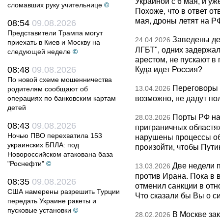
Украиной с 6 мая, и у
сломавших руку учительнице
©
Похоже, что в ответ о
мая, дроны летят на Р
08:54
09.08.2026
Представители Трампа могут
Заведены дел
24.04.2026
приехать в Киев и Москву на
ЛГБТ", одних задержал
следующей неделе
©
арестом, не пускают в
08:48
09.08.2026
Куда идет Россия?
По новой схеме мошенничества
Переговоры 
13.04.2026
родителям сообщают об
возможно, не дадут по
операциях по банковским картам
детей
Порты РФ на
28.03.2026
08:43
09.08.2026
приграничных областя
Ночью ПВО перехватила 153
нарушены процессы об
украинских БПЛА: под
произойти, чтобы Пут
Новороссийском атакована база
"Роснефти"
©
Две недели 
13.03.2026
против Ирана. Пока в
08:35
09.08.2026
отменил санкции в от
США намерены разрешить Турции
Что сказали бы Вы о с
передать Украине ракеты и
пусковые установки
©
В Москве за
28.02.2026