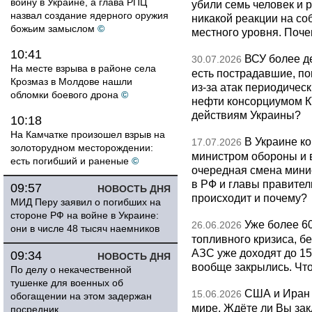
войну в Украине, а глава РПЦ
убили семь человек и 
назвал создание ядерного оружия
никакой реакции на со
божьим замыслом
©
местного уровня. Поч
10:41
ВСУ более де
30.07.2026
На месте взрыва в районе села
есть пострадавшие, п
Крозмаз в Молдове нашли
из-за атак периодическ
обломки боевого дрона
©
нефти консорциумом КТ
действиям Украины?
10:18
На Камчатке произошел взрыв на
В Украине к
17.07.2026
золоторудном месторождении:
министром обороны и 
есть погибший и раненые
©
очередная смена мини
в РФ и главы правитель
09:57
НОВОСТЬ ДНЯ
происходит и почему?
МИД Перу заявил о погибших на
стороне РФ на войне в Украине:
Уже более 6
26.06.2026
они в числе 48 тысяч наемников
топливного кризиса, бе
АЗС уже доходят до 1
09:34
НОВОСТЬ ДНЯ
вообще закрылись. Чт
По делу о некачественной
тушенке для военных об
США и Иран 
15.06.2026
обогащении на этом задержан
мире. Ждёте ли Вы за
посредник