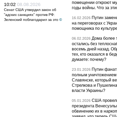
помещении откроют муз
10:02
08.08.2026
годы войны. Что за эти
Сенат США утвердил закон об
"адских санкциях" против РФ:
Путин замен
16.02.2026
Зеленский поблагодарил за это
©
на переговорах с Укра
помощника по культуре
Дома более 
06.02.2026
остались без теплосна
восемь дней назад. О
тех, кто оказался в бед
думаете: почему?
Путин фанат
23.01.2026
полным уничтожением э
Славянске, который ве
Стрелкова и Пушилина и
власти Украины?
США провели
05.01.2026
президента Венесуэлы 
обвинению их в нарко
заявил, что теперь СШ