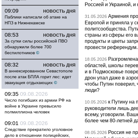
Россией и Украиной, и
09:09
НОВОСТЬ ДНЯ
Армения про
31.05.2026
Паблики написали об атаке на
Европой и приняла у с
НПЗ в Нижнекамске
политсообщества. Пут
08:53
страны из сферы его в
НОВОСТЬ ДНЯ
продукты и цветы запр
За сутки силы российской ПВО
обнаружили более 700
провести референдум.
беспилотников
©
Разгромлена
18.05.2026
08:32
НОВОСТЬ ДНЯ
областей, школы перево
В аннексированном Севастополе
и в Подмосковье повр
после атак БПЛА горит лес: идет
дрон упал даже в аэро
эвакуация отдыхающих
©
чтобы Путин поверил, 
люди?
09:35
09.08.2026
Число погибших из армии РФ на
к Путину на
10.05.2026
войне в Украине превысило
руководители лишь дев
полмиллиона человек
всему, уговорили. Ва
более чем 80-летней д
09:01
09.08.2026
Следствие прекратило уголовное
Россия не п
08.05.2026
дело в отношении полицейских,