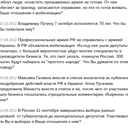
гибнут люди, оснастить призываемых армия не готова. От нее
убегают за границу, запасаются справками, но кто-то готов воевать.
Ваше отношение к мобилизации?
Владимиру Путину 7 октября исполняется 70 лет. Что бы
02.10.2022
Вы пожелали ему?
Профессиональная армия РФ не справилась с армией
27.09.2022
Украины. В РФ объявлена мобилизация. Из-под нее ушли депутаты
сенаторы, с большой вероятностью уйдут многие специалисты и
руководители бизнеса. Те, кто смог уехать, покинули Россию. 300
тысяч будут набирать из "простого народа". Что Вы думаете по это
поводу?
Максима Галкина внесли в список иноагентов за публичн
20.09.2022
неодобрение действий власти РФ в Украине. Алла Пугачева
предложила Минюсту внести в список и ее, после чего от участнико
шоу-бизнеса посыпались отрицательные комментарии. Искренны л
они?
В России 11 сентября завершились выборы разных
13.09.2022
уровней: от губернаторов до муниципальных депутатов. Участвова
ли Вы в выборах и Ваше отношение к ним?