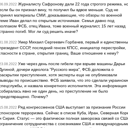
Журналисту Сафронову дали 22 года строгого режима, н
06.09.2022
если бы он признал вину, то получил бы вдвое меньше. Суд не
принял материалы СМИ, доказывающие, что обзоры по военной
теме Иван делал по открытым источникам. Семья давно под
колпаком ФСБ, отец Ивана, тоже военный журналист, 15 лет назад
странно погиб. Мог ли суд решить иначе?
Умер Михаил Сергеевич Горбачев, первый и единственн
31.08.2022
президент СССР, последний генсек КПСС, инициатор перестройки,
гласности в стране, открытия границ. Ваше отношение к нему?
Уже через день после гибели при взрыве машины Дарьи
23.08.2022
Дугиной, дочери идеолога "Русского мира", ФСБ доложила о
раскрытии преступления, хотя эксперты еще не опубликовали
выводы по происшествию. ФСБ заявила, что это сделали украински
спецслужбы, и назвала конкретного исполнителя. Эта информация
собиралась явно не один день, но преступление не было
предотвращено. Почему?
Ряд конгрессменов США выступает за признание России
15.08.2022
спонсором терроризма. Сейчас в списке Куба, Иран, Северная Кор
и Сирия. Статус — это фактически полная заморозка связей со СШ
ограничение сотрудничества с союзниками США и международным