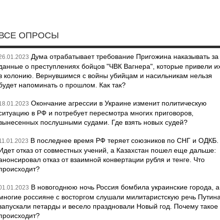
ВСЕ ОПРОСЫ
Дума отрабатывает требование Пригожина наказывать за
26.01.2023
данные о преступлениях бойцов "ЧВК Вагнера", которые привели и
в колонию. Вернувшимся с войны убийцам и насильникам нельзя
будет напоминать о прошлом. Как так?
Окончание агрессии в Украине изменит политическую
18.01.2023
ситуацию в РФ и потребует пересмотра многих приговоров,
вынесенных послушными судами. Где взять новых судей?
В последнее время РФ теряет союзников по СНГ и ОДКБ.
11.01.2023
Идет отказ от совместных учений, а Казахстан пошел еще дальше:
анонсировал отказ от взаимной конвертации рубля и тенге. Что
происходит?
В новогоднюю ночь Россия бомбила украинские города, а
01.01.2023
многие россияне с восторгом слушали милитаристскую речь Путина
запускали петарды и весело праздновали Новый год. Почему такое
происходит?