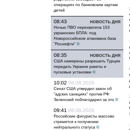
операциях по банковским картам
детей
08:43
НОВОСТЬ ДНЯ
Ночью ПВО перехватила 153
украинских БПЛА: под
Новороссийском атакована база
"Роснефти"
©
08:35
НОВОСТЬ ДНЯ
США намерены разрешить Турции
передать Украине ракеты и
пусковые установки
©
10:02
08.08.2026
Сенат США утвердил закон об
"адских санкциях" против РФ:
Зеленский поблагодарил за это
©
09:41
08.08.2026
Российские фигуристы массово
стремятся к получению
нейтрального статуса
©