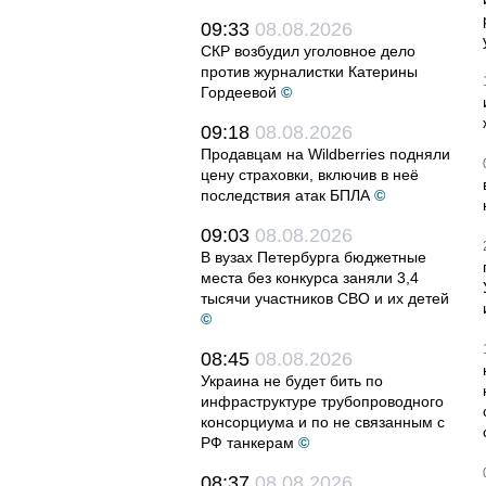
09:33
08.08.2026
СКР возбудил уголовное дело
против журналистки Катерины
Гордеевой
©
09:18
08.08.2026
Продавцам на Wildberries подняли
цену страховки, включив в неё
последствия атак БПЛА
©
09:03
08.08.2026
В вузах Петербурга бюджетные
места без конкурса заняли 3,4
тысячи участников СВО и их детей
©
08:45
08.08.2026
Украина не будет бить по
инфраструктуре трубопроводного
консорциума и по не связанным с
РФ танкерам
©
08:37
08.08.2026