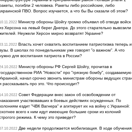
ракеты, погибли 2 человека. Ракеты либо российские, либо
украинской ПВО. Вопрос изучается, а что бы Вы сказали об этом?
Министр обороны Шойгу громко объявил об отводе войск
10.11.2022
из Херсона на левый берег Днепра. До этого старательно вывозили
жителей. Неужели Херсон мирно возвратят Украине?
Власть хочет охватить воспитанием патриотизма теперь и
03.11.2022
вузы. В школах по понедельникам уже говорят "о важном". А что
нужно для воспитания патриота в России?
Министр обороны РФ Сергей Шойгу, прочитав в
24.10.2022
государственном РИА "Новости" про "грязную бомбу", создаваемую
Украиной, начал срочно звонить министрам обороны ведущих стра
и рассказывать про это. Что происходит?
Совет Федерации внес закон об освобождении от
14.10.2022
наказания участвовавших в боевых действиях осужденных. По
колониям ездит "ЧВК Вагнера" и агитирует их на войну с Украиной:
охотнее всего к ним идут имеющие большие сроки из колоний
строгого режима. К чему это приведет?
Две недели продолжается мобилизация. В ходе обучения
07.10.2022