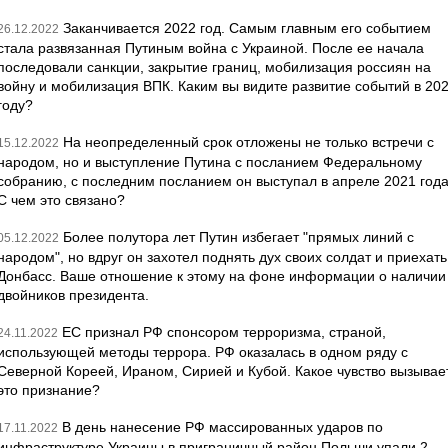
Заканчивается 2022 год. Самым главным его событием
26.12.2022
стала развязанная Путиным война с Украиной. После ее начала
последовали санкции, закрытие границ, мобилизация россиян на
войну и мобилизация ВПК. Каким вы видите развитие событий в 20
году?
На неопределенный срок отложены не только встречи с
15.12.2022
народом, но и выступление Путина с посланием Федеральному
собранию, с последним посланием он выступал в апреле 2021 года
С чем это связано?
Более полутора лет Путин избегает "прямых линий с
05.12.2022
народом", но вдруг он захотел поднять дух своих солдат и приехать
Донбасс. Ваше отношение к этому на фоне информации о наличии
двойников президента.
ЕС признал РФ спонсором терроризма, страной,
24.11.2022
использующей методы террора. РФ оказалась в одном ряду с
Северной Кореей, Ираном, Сирией и Кубой. Какое чувство вызывае
это признание?
В день нанесение РФ массированных ударов по
17.11.2022
инфраструктуре Украины в приграничный район Польши упали 2