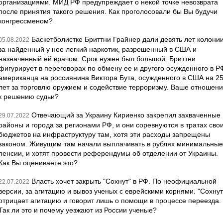
организациями. МИД РФ предупреждает о некой точке невозврата
после принятия такого решения. Как проголосовали бы Вы будучи
конгрессменом?
Баскетболистке Бриттни Грайнер дали девять лет колони
05.08.2022
за найденный у нее легкий наркотик, разрешенный в США и
назначенный ей врачом. Срок нужен был большой: Бриттни
фигурирует в переговорах по обмену ее и другого осужденного в Р
американца на россиянина Виктора Бута, осужденного в США на 2
лет за торговлю оружием и содействие терроризму. Ваше отношен
к решению судьи?
Отвечающий за Украину Кириенко закрепил захваченные
29.07.2022
районы и города за регионами РФ, и они соревнуются в тратах сво
бюджетов на инфраструктуру там, хотя эти расходы запрещены
законом. Живущим там начали выплачивать в рублях минимальные
пенсии, и хотят провести референдумы об отделении от Украины.
Как Вы оцениваете это?
Власть хочет закрыть "Сохнут" в РФ. По неофициальной
22.07.2022
версии, за агитацию и вывоз ученых с еврейскими корнями. "Сохнут
отрицает агитацию и говорит лишь о помощи в процессе переезда.
Так ли это и почему уезжают из России ученые?