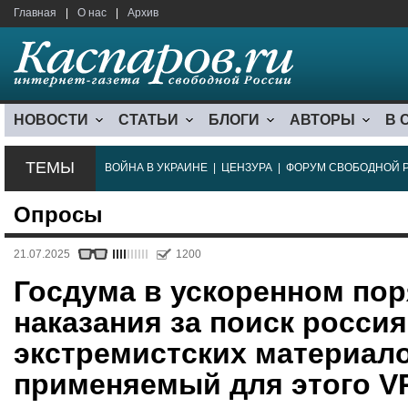
Главная
|
О нас
|
Архив
НОВОСТИ
СТАТЬИ
БЛОГИ
АВТОРЫ
В 
ТЕМЫ
ВОЙНА В УКРАИНЕ
|
ЦЕНЗУРА
|
ФОРУМ СВОБОДНОЙ 
Опросы
21.07.2025
1200
Госдума в ускоренном пор
наказания за поиск росси
экстремистских материало
применяемый для этого VP