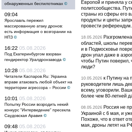
Европой и приняла у с
обнаруженных беспилотниках
©
политсообщества. Пут
страны из сферы его в
09:04
продукты и цветы запр
Ярославль пережил
провести референдум.
массированную атаку дронов:
есть информация о возгорании на
Разгромлена
НПЗ
©
18.05.2026
областей, школы перево
16:22
05.08.2026
и в Подмосковье повр
Под Екатеринбургом взорван
дрон упал даже в аэро
гендиректор Уралдронзавода
©
чтобы Путин поверил, 
люди?
10:28
05.08.2026
Читатели Каспаров.Ru: Украина
к Путину на
10.05.2026
вправе атаковать любой объект на
руководители лишь дев
территории агрессора – России
©
всему, уговорили. Ва
более чем 80-летней д
10:01
05.08.2026
Попытку России возродить некий
Россия не п
08.05.2026
конкурс "Интервидение" пресекла
Украиной с 6 мая, и у
Саудовская Аравия
©
Похоже, что в ответ о
мая, дроны летят на Р
09:48
05.08.2026