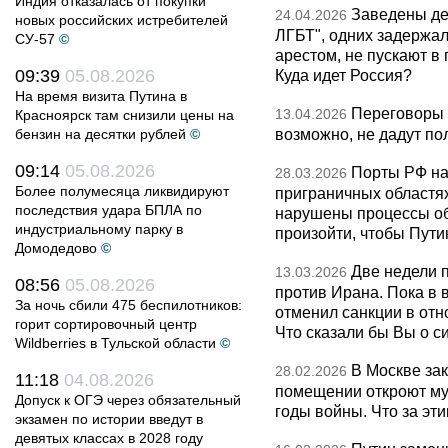
Индия отказалась от покупки
Заведены дел
24.04.2026
новых российских истребителей
ЛГБТ", одних задержал
СУ-57
©
арестом, не пускают в
09:39
05.08.2026
Куда идет Россия?
На время визита Путина в
Переговоры 
13.04.2026
Красноярск там снизили цены на
возможно, не дадут по
бензин на десятки рублей
©
09:14
05.08.2026
Порты РФ на
28.03.2026
Более полумесяца ликвидируют
приграничных областя
последствия удара БПЛА по
нарушены процессы об
индустриальному парку в
произойти, чтобы Пут
Домодедово
©
Две недели 
13.03.2026
08:56
05.08.2026
против Ирана. Пока в
За ночь сбили 475 беспилотников:
отменил санкции в от
горит сортировочный центр
Что сказали бы Вы о с
Wildberries в Тульской области
©
В Москве за
28.02.2026
11:18
04.08.2026
помещении откроют муз
Допуск к ОГЭ через обязательный
годы войны. Что за эти
экзамен по истории введут в
девятых классах в 2028 году