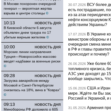
В Москве похоронен очередной
ВСУ более де
30.07.2026
генерал — вероятная жертва
есть пострадавшие, п
взрыва в центре столицы
©
из-за атак периодическ
нефти консорциумом КТ
10:13
НОВОСТЬ ДНЯ
действиям Украины?
В Киевской области 6 августа
объявлен днем траура по 17
В Украине к
17.07.2026
убитым мирным жителям
©
министром обороны и 
очередная смена мини
10:00
НОВОСТЬ ДНЯ
в РФ и главы правитель
Морские линии направления
происходит и почему?
Турция—Новороссийск массово
вводят надбавки за военные риски
Уже более 6
26.06.2026
©
топливного кризиса, бе
АЗС уже доходят до 1
09:28
НОВОСТЬ ДНЯ
вообще закрылись. Чт
Загрузка авиарейсов между
Москвой и Санкт-Петербургом
США и Иран 
15.06.2026
снизилась на 18%, вина в "Коврах"
мире. Ждёте ли Вы за
©
Россией и Украиной, и
09:13
НОВОСТЬ ДНЯ
Армения про
31.05.2026
Минобороны РФ доложило о 605