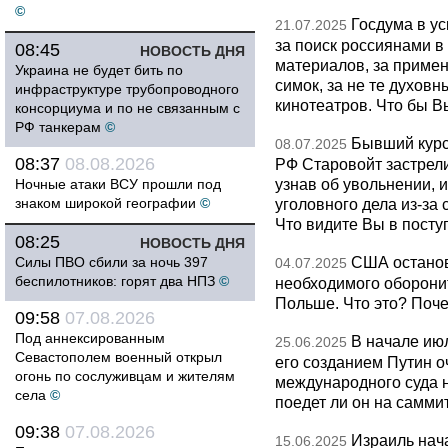
©
Госдума в у
21.07.2025
за поиск россиянами в
08:45
НОВОСТЬ ДНЯ
материалов, за примен
Украина не будет бить по
симок, за не те духов
инфраструктуре трубопроводного
кинотеатров. Что бы В
консорциума и по не связанным с
РФ танкерам
©
Бывший курс
08.07.2025
08:37
08.08.2026
РФ Старовойт застрели
узнав об увольнении, 
Ночные атаки ВСУ прошли под
знаком широкой географии
©
уголовного дела из-за
Что видите Вы в посту
08:25
НОВОСТЬ ДНЯ
США останов
Силы ПВО сбили за ночь 397
04.07.2025
беспилотников: горят два НПЗ
©
необходимого оборони
Польше. Что это? Поче
09:58
07.08.2026
Под аннексированным
В начале ию
25.06.2025
Севастополем военный открыл
его созданием Путин о
огонь по сослуживцам и жителям
международного суда на
села
©
поедет ли он на самми
09:38
07.08.2026
Израиль нач
15.06.2025