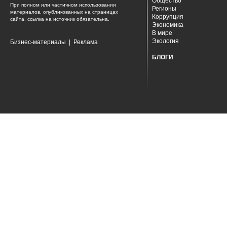
Общество
При полном или частичном использовании
Регионы
материалов, опубликованных на страницах
Коррупция
сайта, ссылка на источник обязательна.
Экономика
В мире
Экология
Бизнес-материалы
|
Реклама
БЛОГИ