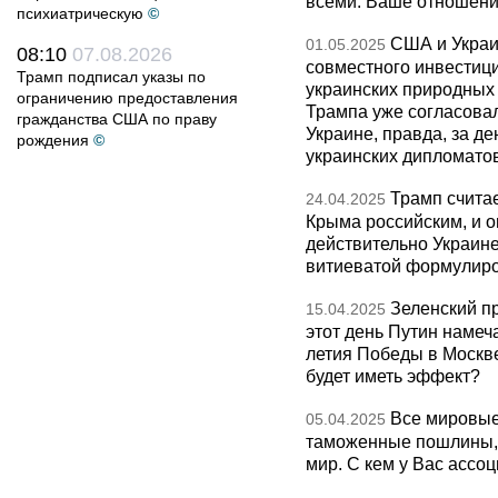
всеми. Ваше отношени
психиатрическую
©
США и Украи
01.05.2025
08:10
07.08.2026
совместного инвестиц
Трамп подписал указы по
украинских природных 
ограничению предоставления
Трампа уже согласова
гражданства США по праву
Украине, правда, за де
рождения
©
украинских дипломато
Трамп считае
24.04.2025
Крыма российским, и о
действительно Украине
витиеватой формулир
Зеленский пр
15.04.2025
этот день Путин намеч
летия Победы в Москве
будет иметь эффект?
Все мировы
05.04.2025
таможенные пошлины, 
мир. С кем у Вас ассо