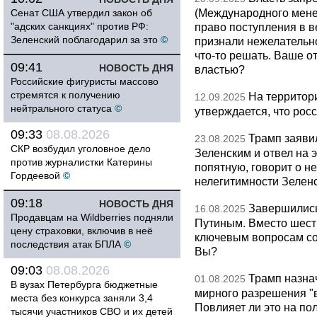
(Международного мене
Сенат США утвердил закон об
"адских санкциях" против РФ:
право поступления в 
Зеленский поблагодарил за это
©
признали нежелательн
что-то решать. Ваше о
09:41
НОВОСТЬ ДНЯ
властью?
Российские фигуристы массово
стремятся к получению
На территор
12.09.2025
нейтрального статуса
©
утверждается, что росс
09:33
08.08.2026
Трамп заявил
23.08.2025
СКР возбудил уголовное дело
Зеленским и отвел на э
против журналистки Катерины
попятную, говорит о н
Гордеевой
©
нелегитимности Зеленс
09:18
НОВОСТЬ ДНЯ
Завершились
16.08.2025
Продавцам на Wildberries подняли
Путиным. Вместо шести
цену страховки, включив в неё
ключевым вопросам сог
последствия атак БПЛА
©
Вы?
09:03
08.08.2026
Трамп назна
01.08.2025
В вузах Петербурга бюджетные
мирного разрешения "в
места без конкурса заняли 3,4
Повлияет ли это на по
тысячи участников СВО и их детей