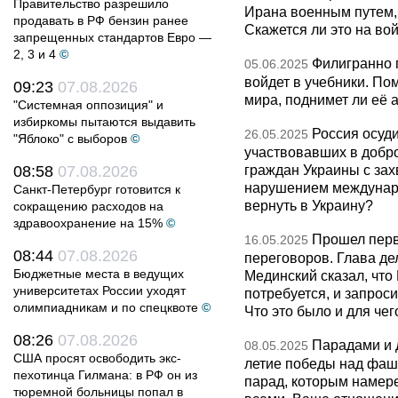
Правительство разрешило
Ирана военным путем, 
продавать в РФ бензин ранее
Скажется ли это на во
запрещенных стандартов Евро —
2, 3 и 4
©
Филигранно 
05.06.2025
войдет в учебники. По
09:23
07.08.2026
мира, поднимет ли её 
"Системная оппозиция" и
избиркомы пытаются выдавить
Россия осуд
26.05.2025
"Яблоко" с выборов
©
участвовавших в добр
граждан Украины с зах
08:58
07.08.2026
нарушением международ
Санкт-Петербург готовится к
вернуть в Украину?
сокращению расходов на
здравоохранение на 15%
©
Прошел пер
16.05.2025
08:44
07.08.2026
переговоров. Глава де
Бюджетные места в ведущих
Мединский сказал, что 
университетах России уходят
потребуется, и запрос
олимпиадникам и по спецквоте
©
Что это было и для чег
08:26
07.08.2026
Парадами и 
08.05.2025
США просят освободить экс-
летие победы над фаш
пехотинца Гилмана: в РФ он из
парад, которым намере
тюремной больницы попал в