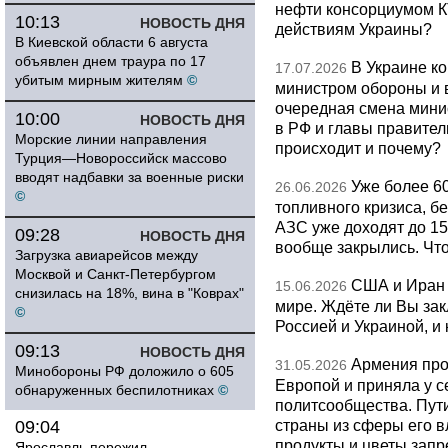
нефти консорциумом КТ
10:13
НОВОСТЬ ДНЯ
действиям Украины?
В Киевской области 6 августа
объявлен днем траура по 17
В Украине к
17.07.2026
убитым мирным жителям
©
министром обороны и 
очередная смена мини
10:00
НОВОСТЬ ДНЯ
в РФ и главы правитель
Морские линии направления
происходит и почему?
Турция—Новороссийск массово
вводят надбавки за военные риски
Уже более 6
26.06.2026
©
топливного кризиса, бе
АЗС уже доходят до 1
09:28
НОВОСТЬ ДНЯ
вообще закрылись. Чт
Загрузка авиарейсов между
Москвой и Санкт-Петербургом
США и Иран 
15.06.2026
снизилась на 18%, вина в "Коврах"
мире. Ждёте ли Вы за
©
Россией и Украиной, и
09:13
НОВОСТЬ ДНЯ
Армения про
31.05.2026
Минобороны РФ доложило о 605
Европой и приняла у с
обнаруженных беспилотниках
©
политсообщества. Пут
страны из сферы его в
09:04
продукты и цветы запр
Ярославль пережил