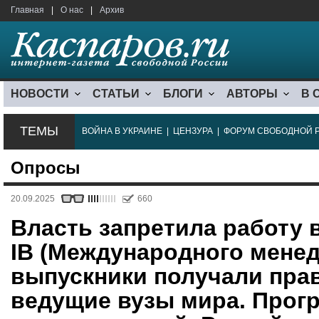
Главная
|
О нас
|
Архив
НОВОСТИ
СТАТЬИ
БЛОГИ
АВТОРЫ
В 
ТЕМЫ
ВОЙНА В УКРАИНЕ
|
ЦЕНЗУРА
|
ФОРУМ СВОБОДНОЙ 
Опросы
20.09.2025
660
Власть запретила работу
IB (Международного менед
выпускники получали пра
ведущие вузы мира. Прог