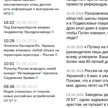
провести референдум.
массированную атаку дронов:
есть информация о возгорании на
Разгромлена
НПЗ
©
18.05.2026
областей, школы перево
16:22
05.08.2026
и в Подмосковье повр
Под Екатеринбургом взорван
дрон упал даже в аэро
гендиректор Уралдронзавода
©
чтобы Путин поверил, 
люди?
10:28
05.08.2026
Читатели Каспаров.Ru: Украина
к Путину на
10.05.2026
вправе атаковать любой объект на
руководители лишь дев
территории агрессора – России
©
всему, уговорили. Ва
более чем 80-летней д
10:01
05.08.2026
Попытку России возродить некий
Россия не п
08.05.2026
конкурс "Интервидение" пресекла
Украиной с 6 мая, и у
Саудовская Аравия
©
Похоже, что в ответ о
мая, дроны летят на Р
09:48
05.08.2026
Индия отказалась от покупки
Заведены дел
24.04.2026
новых российских истребителей
ЛГБТ", одних задержал
СУ-57
©
арестом, не пускают в