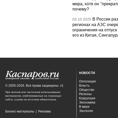
мира, хотя он "прекрат
почему?
В России раз
03.10.2025
регионах на АЗС очере
ограничения на отпуск
его из Китая, Сингапур
НОВОСТИ
Оппозиция
© 2005-2026. Все права защищены. v1
Власть
Общество
При полном или частичном использовании
Регионы
материалов, опубликованных на страницах
Коррупция
сайта, ссылка на источник обязательна.
Экономика
В мире
Экология
Бизнес-материалы
|
Реклама