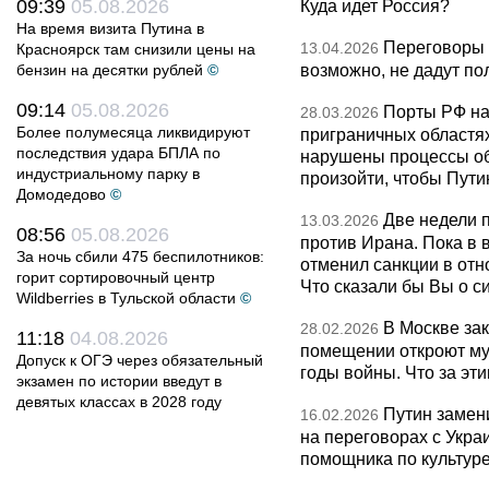
09:39
05.08.2026
Куда идет Россия?
На время визита Путина в
Переговоры 
13.04.2026
Красноярск там снизили цены на
возможно, не дадут по
бензин на десятки рублей
©
09:14
05.08.2026
Порты РФ на
28.03.2026
Более полумесяца ликвидируют
приграничных областя
последствия удара БПЛА по
нарушены процессы об
индустриальному парку в
произойти, чтобы Пут
Домодедово
©
Две недели 
13.03.2026
08:56
05.08.2026
против Ирана. Пока в
За ночь сбили 475 беспилотников:
отменил санкции в от
горит сортировочный центр
Что сказали бы Вы о с
Wildberries в Тульской области
©
В Москве за
28.02.2026
11:18
04.08.2026
помещении откроют муз
Допуск к ОГЭ через обязательный
годы войны. Что за эти
экзамен по истории введут в
девятых классах в 2028 году
Путин замен
16.02.2026
на переговорах с Укра
помощника по культуре