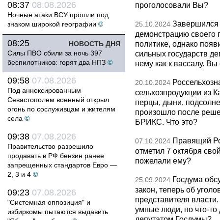
08:37
08.08.2026
проголосовали Вы?
Ночные атаки ВСУ прошли под
Завершился 
знаком широкой географии
©
25.10.2024
демонстрацию своего 
08:25
политике, однако появ
НОВОСТЬ ДНЯ
Силы ПВО сбили за ночь 397
сильных государств де
беспилотников: горят два НПЗ
©
нему как к вассалу. Вы
09:58
07.08.2026
Россельхозн
20.10.2024
Под аннексированным
сельхозпродукции из К
Севастополем военный открыл
перцы, дыни, подсолне
огонь по сослуживцам и жителям
произошло после решен
села
©
БРИКС. Что это?
09:38
07.08.2026
Правящий Ро
07.10.2024
Правительство разрешило
отметил 7 октября сво
продавать в РФ бензин ранее
пожелали ему?
запрещенных стандартов Евро —
2, 3 и 4
©
Госдума обс
25.09.2024
закон, теперь об угол
09:23
07.08.2026
представителя власти
"Системная оппозиция" и
умные люди, но что-то
избиркомы пытаются выдавить
депутатом Госдумы?