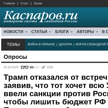
Главная
|
О нас
|
Архив
НОВОСТИ
СТАТЬИ
БЛОГИ
АВТОРЫ
В 
ТЕМЫ
ВОЙНА В УКРАИНЕ
|
ЦЕНЗУРА
|
ФОРУМ СВОБОДНОЙ 
Опросы
23.10.2025
1169
Трамп отказался от встре
заявив, что тот хочет всю
ввели санкции против Рос
чтобы лишить бюджет РФ д