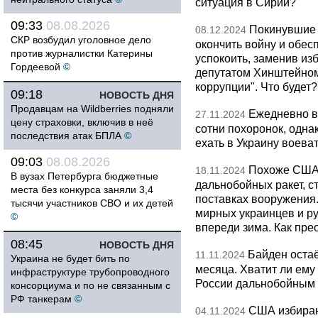
ситуация в Сирии?
09:33
08.08.2026
Покинувшие 
08.12.2024
СКР возбудил уголовное дело
окончить войну и обес
против журналистки Катерины
успокоить, заменив из
Гордеевой
©
депутатом Хинштейном.
коррупции". Что будет?
09:18
НОВОСТЬ ДНЯ
Продавцам на Wildberries подняли
Ежедневно в
27.11.2024
цену страховки, включив в неё
сотни похоронок, одн
последствия атак БПЛА
©
ехать в Украину воева
09:03
08.08.2026
Похоже США
18.11.2024
В вузах Петербурга бюджетные
дальнобойных ракет, 
места без конкурса заняли 3,4
поставках вооружения.
тысячи участников СВО и их детей
мирных украинцев и ру
©
впереди зима. Как пре
08:45
НОВОСТЬ ДНЯ
Байден оста
11.11.2024
Украина не будет бить по
месяца. Хватит ли ему
инфраструктуре трубопроводного
России дальнобойным
консорциума и по не связанным с
РФ танкерам
©
США избираю
04.11.2024