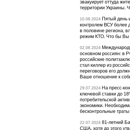
эвакуирует оттуда жит
территории Украины. Ч
Пятый день и
10.08.2024
контролем ВСУ более д
в половине региона, в
режим КТО. Что бы Вы
Международн
02.08.2024
основном россиян: в 
российские политзакл
стал киллер из россий
переговоров его долж
Ваше отношение к со
На пресс-ко
29.07.2024
ключевой ставки до 18
потребительской актив
экономики. Необходим
бесконтрольные траты 
81-летний Б
22.07.2024
США, хотя до этого ут