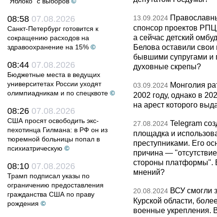
"Яблоко" с выборов
©
Православны
08:58
07.08.2026
13.09.2024
спонсор проектов РПЦ,
Санкт-Петербург готовится к
а сейчас детский омбу
сокращению расходов на
Белова оставили свои 
здравоохранение на 15%
©
бывшими супругами и п
08:44
07.08.2026
духовные скрепы?
Бюджетные места в ведущих
университетах России уходят
Монголия ра
03.09.2024
олимпиадникам и по спецквоте
©
2002 году, однако в 20
на арест которого выд
08:26
07.08.2026
США просят освободить экс-
Telegram соз
27.08.2024
пехотинца Гилмана: в РФ он из
площадка и использова
тюремной больницы попал в
преступниками. Его ос
психиатрическую
©
причина — "отсутствие
стороны платформы". 
08:10
07.08.2026
мнений?
Трамп подписал указы по
ограничению предоставления
ВСУ смогли з
20.08.2024
гражданства США по праву
Курской области, более
рождения
©
военные укрепления. 