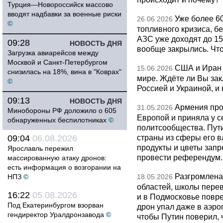
Турция—Новороссийск массово
вводят надбавки за военные риски
Уже более 6
26.06.2026
©
топливного кризиса, бе
АЗС уже доходят до 1
09:28
НОВОСТЬ ДНЯ
вообще закрылись. Чт
Загрузка авиарейсов между
Москвой и Санкт-Петербургом
США и Иран 
15.06.2026
снизилась на 18%, вина в "Коврах"
мире. Ждёте ли Вы за
©
Россией и Украиной, и
09:13
НОВОСТЬ ДНЯ
Армения про
31.05.2026
Минобороны РФ доложило о 605
Европой и приняла у с
обнаруженных беспилотниках
©
политсообщества. Пут
страны из сферы его в
09:04
06.08.2026
продукты и цветы запр
Ярославль пережил
провести референдум.
массированную атаку дронов:
есть информация о возгорании на
Разгромлена
НПЗ
©
18.05.2026
областей, школы перево
16:22
05.08.2026
и в Подмосковье повр
Под Екатеринбургом взорван
дрон упал даже в аэро
гендиректор Уралдронзавода
©
чтобы Путин поверил, 