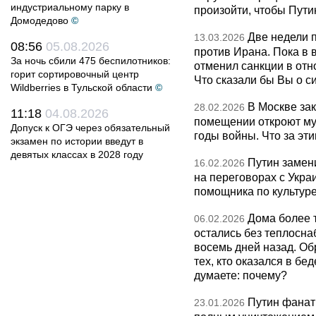
индустриальному парку в
произойти, чтобы Пут
Домодедово
©
Две недели 
13.03.2026
08:56
05.08.2026
против Ирана. Пока в
За ночь сбили 475 беспилотников:
отменил санкции в от
горит сортировочный центр
Что сказали бы Вы о с
Wildberries в Тульской области
©
В Москве за
28.02.2026
11:18
04.08.2026
помещении откроют муз
Допуск к ОГЭ через обязательный
годы войны. Что за эти
экзамен по истории введут в
девятых классах в 2028 году
Путин замен
16.02.2026
на переговорах с Укра
помощника по культуре
Дома более 
06.02.2026
остались без теплосна
восемь дней назад. О
тех, кто оказался в бед
думаете: почему?
Путин фанат
23.01.2026