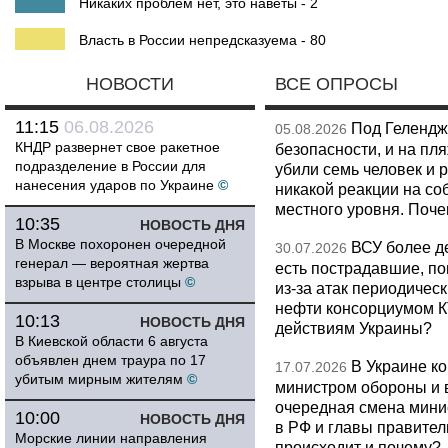
Никаких проблем нет, это наветы - 2
Власть в России непредсказуема - 80
НОВОСТИ
ВСЕ ОПРОСЫ
11:15
06.08.2026
Под Гелендж
05.08.2026
КНДР развернет свое ракетное
безопасности, и на пл
подразделение в России для
убили семь человек и 
нанесения ударов по Украине
©
никакой реакции на со
местного уровня. Поч
10:35
НОВОСТЬ ДНЯ
В Москве похоронен очередной
ВСУ более де
30.07.2026
генерал — вероятная жертва
есть пострадавшие, п
взрыва в центре столицы
©
из-за атак периодическ
нефти консорциумом КТ
10:13
НОВОСТЬ ДНЯ
действиям Украины?
В Киевской области 6 августа
объявлен днем траура по 17
В Украине к
17.07.2026
убитым мирным жителям
©
министром обороны и 
очередная смена мини
10:00
НОВОСТЬ ДНЯ
в РФ и главы правитель
Морские линии направления
происходит и почему?