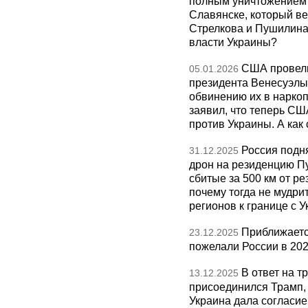
полным уничтожением э
Славянске, который ве
Стрелкова и Пушилина и
власти Украины?
США провели
05.01.2026
президента Венесуэлы 
обвинению их в нарко
заявил, что теперь СШ
против Украины. А как
Россия подн
31.12.2025
дрон на резиденцию П
сбитые за 500 км от р
почему тогда не мудрит
регионов к границе с У
Приближаетс
23.12.2025
пожелали России в 202
В ответ на т
13.12.2025
присоединился Трамп,
Украина дала согласие 