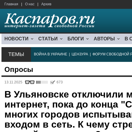
Главная
|
О нас
|
Архив
НОВОСТИ
СТАТЬИ
БЛОГИ
АВТОРЫ
В 
ТЕМЫ
ВОЙНА В УКРАИНЕ
|
ЦЕНЗУРА
|
ФОРУМ СВОБОДНОЙ 
Опросы
13.11.2025
673
В Ульяновске отключили
интернет, пока до конца "
многих городов испытыва
входом в сеть. К чему стр