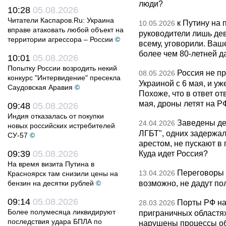
люди?
10:28
05.08.2026
Читатели Каспаров.Ru: Украина
к Путину на
10.05.2026
вправе атаковать любой объект на
руководители лишь дев
территории агрессора – России
©
всему, уговорили. Ва
более чем 80-летней д
10:01
05.08.2026
Попытку России возродить некий
Россия не п
08.05.2026
конкурс "Интервидение" пресекла
Украиной с 6 мая, и у
Саудовская Аравия
©
Похоже, что в ответ о
мая, дроны летят на Р
09:48
05.08.2026
Индия отказалась от покупки
Заведены дел
24.04.2026
новых российских истребителей
ЛГБТ", одних задержал
СУ-57
©
арестом, не пускают в
09:39
05.08.2026
Куда идет Россия?
На время визита Путина в
Переговоры 
13.04.2026
Красноярск там снизили цены на
возможно, не дадут по
бензин на десятки рублей
©
09:14
05.08.2026
Порты РФ на
28.03.2026
Более полумесяца ликвидируют
приграничных областя
последствия удара БПЛА по
нарушены процессы об