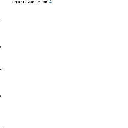
однозначно не так.
©
ь
а
ой
а