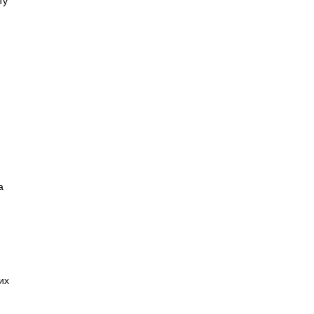
ту
а
их