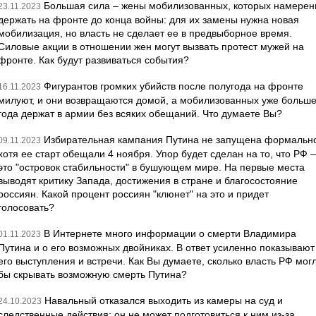
Большая сила – жены мобилизованных, которых намере
23.11.2023
держать на фронте до конца войны: для их замены нужна новая
мобилизация, но власть не сделает ее в предвыборное время.
Силовые акции в отношении жен могут вызвать протест мужей на
фронте. Как будут развиваться события?
Фигурантов громких убийств после полугода на фронте
16.11.2023
милуют, и они возвращаются домой, а мобилизованных уже больш
года держат в армии без всяких обещаний. Что думаете Вы?
Избирательная кампания Путина не запущена формальн
09.11.2023
хотя ее старт обещали 4 ноября. Упор будет сделан на то, что РФ 
это "островок стабильности" в бушующем мире. На первые места
выводят критику Запада, достижения в стране и благосостояние
россиян. Какой процент россиян "клюнет" на это и придет
голосовать?
В Интернете много информации о смерти Владимира
01.11.2023
Путина и о его возможных двойниках. В ответ усиленно показывают
его выступления и встречи. Как Вы думаете, сколько власть РФ мог
бы скрывать возможную смерть Путина?
Навальный отказался выходить из камеры на суд и
24.10.2023
следственные действия: он не может подготовиться к ним из-за