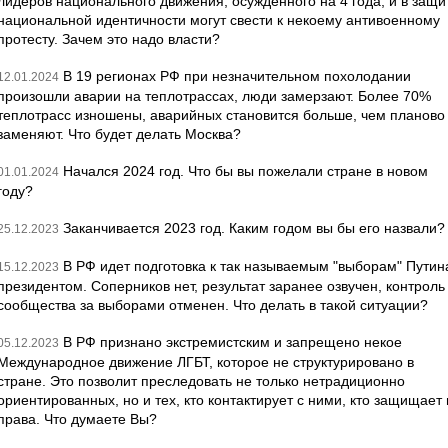
лидеров национального движения, осужденного на 4 года, и в защи
национальной идентичности могут свести к некоему антивоенному
протесту. Зачем это надо власти?
В 19 регионах РФ при незначительном похолодании
12.01.2024
произошли аварии на теплотрассах, люди замерзают. Более 70%
теплотрасс изношены, аварийных становится больше, чем планово
заменяют. Что будет делать Москва?
Начался 2024 год. Что бы вы пожелали стране в новом
01.01.2024
году?
Заканчивается 2023 год. Каким годом вы бы его назвали?
25.12.2023
В РФ идет подготовка к так называемым "выборам" Путин
15.12.2023
президентом. Соперников нет, результат заранее озвучен, контроль
сообщества за выборами отменен. Что делать в такой ситуации?
В РФ признано экстремистским и запрещено некое
05.12.2023
Международное движение ЛГБТ, которое не структурировано в
стране. Это позволит преследовать не только нетрадиционно
ориентированных, но и тех, кто контактирует с ними, кто защищает 
права. Что думаете Вы?