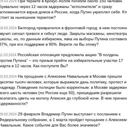
При теракте в Крокус-Холле погибли около 150 человек.
24.03.2024
Буквально через 12 часов задержаны "исполнители" и сразу
вспоминается взрыв домов в России, когда Путин укреплял себя. Кт
стоит за нынешним терактом?
Белгород превратился в фронтовой город: в нем постоян
18.03.2024
звучит сигнал тревоги и гибнут люди. Закрыты магазины, кинотеатр
школы, но, по данным избиркома, явка на выборы Путина составил
87%, при его поддержке в 90%. Верите ли Вы этому?
Российская оппозиция предложила акцию "В полдень
11.03.2024
против Путина" – это призыв прийти на избирательные участки 17
марта в 12 часов. Как поступите Вы?
На прощание с Алексеем Навальным в Москве пришли
02.03.2024
десятки тысяч человек, которые выражали дань политику, протест и
надежду. Поведение полиции было корректным: в Москве задержан
всего шесть человек (по России еще 50), пришедшим разрешили
возлагать цветы на могилу Алексея до глубокой ночи. В чем причин
сдержанности?
29 февраля Владимир Путин выступает с посланием к
29.02.2024
Федеральному собранию, а 1 марта пройдет прощание с Алексеем
Навальным. Какое событие для Вас более значимое?