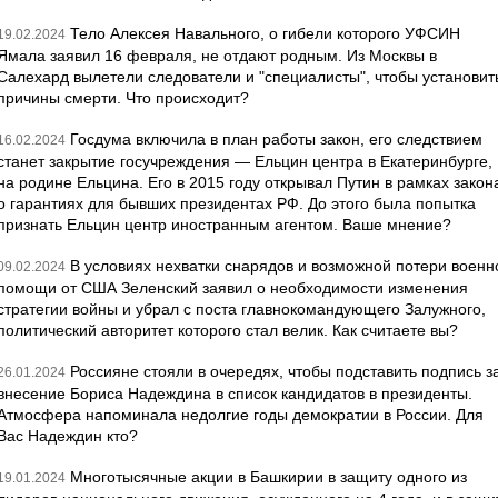
Тело Алексея Навального, о гибели которого УФСИН
19.02.2024
Ямала заявил 16 февраля, не отдают родным. Из Москвы в
Салехард вылетели следователи и "специалисты", чтобы установит
причины смерти. Что происходит?
Госдума включила в план работы закон, его следствием
16.02.2024
станет закрытие госучреждения — Ельцин центра в Екатеринбурге,
на родине Ельцина. Его в 2015 году открывал Путин в рамках закон
о гарантиях для бывших президентах РФ. До этого была попытка
признать Ельцин центр иностранным агентом. Ваше мнение?
В условиях нехватки снарядов и возможной потери военн
09.02.2024
помощи от США Зеленский заявил о необходимости изменения
стратегии войны и убрал с поста главнокомандующего Залужного,
политический авторитет которого стал велик. Как считаете вы?
Россияне стояли в очередях, чтобы подставить подпись з
26.01.2024
внесение Бориса Надеждина в список кандидатов в президенты.
Атмосфера напоминала недолгие годы демократии в России. Для
Вас Надеждин кто?
Многотысячные акции в Башкирии в защиту одного из
19.01.2024