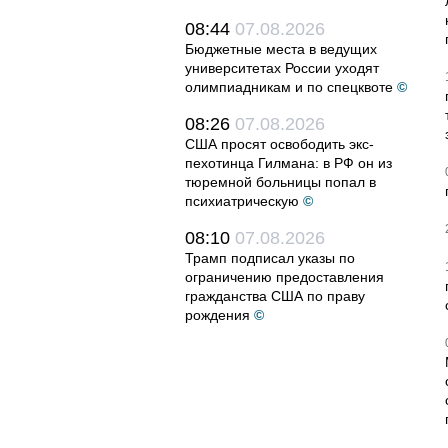
08:44
07.08.2026
Бюджетные места в ведущих
университетах России уходят
олимпиадникам и по спецквоте
©
08:26
07.08.2026
США просят освободить экс-
пехотинца Гилмана: в РФ он из
тюремной больницы попал в
психиатрическую
©
08:10
07.08.2026
Трамп подписал указы по
ограничению предоставления
гражданства США по праву
рождения
©