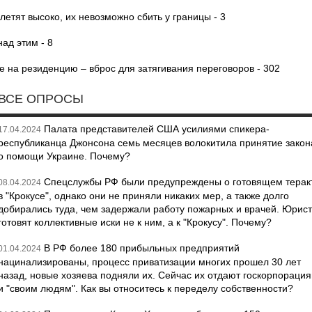
етят высоко, их невозможно сбить у границы - 3
ад этим - 8
е на резиденцию – вброс для затягивания переговоров - 302
ВСЕ ОПРОСЫ
Палата представителей США усилиями спикера-
17.04.2024
республиканца Джонсона семь месяцев волокитила принятие закон
о помощи Украине. Почему?
Спецслужбы РФ были предупреждены о готовящем терак
08.04.2024
в "Крокусе", однако они не приняли никаких мер, а также долго
добирались туда, чем задержали работу пожарных и врачей. Юрис
готовят коллективные иски не к ним, а к "Крокусу". Почему?
В РФ более 180 прибыльных предприятий
01.04.2024
нацинализированы, процесс приватизации многих прошел 30 лет
назад, новые хозяева подняли их. Сейчас их отдают госкорпораци
и "своим людям". Как вы относитесь к переделу собственности?