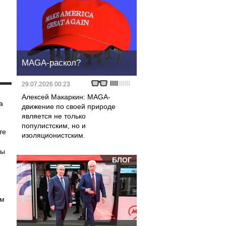
MAGA-раскол?
29.07.2026 00:23
Алексей Макаркин: MAGA-
а
движение по своей природе
является не только
популистским, но и
те
изоляционистским.
ты
БЛОГ
ям