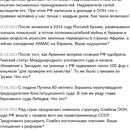
изъятия письменных принадлежностей. Надзиратели силой
вытащили его. При этом РФ написала в докладе в ООН, что с
правами человека у нас лучше с каждым днем. Как такое возможно
После аннексии в 2014 году Россией Крыма, развязывани
13.10.2023
сначала локальной, а потом полномасштабной войны в Украине в
мире возросла агрессия: военные перевороты в странах Африки, а
сейчас нападение ХАМАС на Израиль. Ваше ощущение?
После того, как Армения вопреки позиции РФ одобрила
06.10.2023
Римский статус Международного уголовного суда и начала
сближение с Западом, на границе с РФ задержано около 100 фур с
коньяком "для проверки его качества". То же было с винами из
Грузии. Что это?
С подачи Путина 80-летнего Зорькина переутвердили
27.09.2023
председателем Конституционного суда. В том же ряду глава
Верховного суда Лебедев. Что это?
Ряд стран предлагают изменить структуру Совбеза ООН,
19.09.2023
куда РФ вошла с правом вето как правопреемница СССР.
Предложено расширить Совбез постоянными членами. Ваше
отношение к реформе?