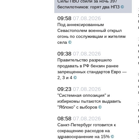
Силы ПВО сбили за ночь 397
беспилотников: горят два НПЗ
©
09:58
07.08.2026
Под аннексированным
Севастополем военный открыл
огонь по сослуживцам и жителям
села
©
09:38
07.08.2026
Правительство разрешило
продавать в РФ бензин ранее
запрещенных стандартов Евро —
2, 3 и 4
©
09:23
07.08.2026
"Системная оппозиция" и
избиркомы пытаются выдавить
"Яблоко" с выборов
©
08:58
07.08.2026
Санкт-Петербург готовится к
сокращению расходов на
здравоохранение на 15%
©