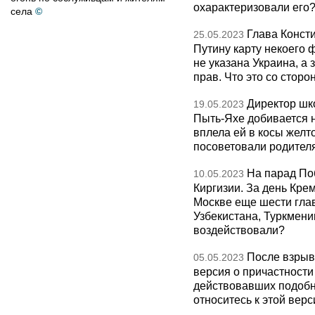
охарактеризовали его
села
©
Глава Конст
25.05.2023
Путину карту некоего 
не указана Украина, а 
прав. Что это со стор
Директор шк
19.05.2023
Пыть-Яхе добивается н
вплела ей в косы желт
посоветовали родител
На парад По
10.05.2023
Киргизии. За день Кре
Москве еще шести глав
Узбекистана, Туркмени
воздействовали?
После взрыв
05.05.2023
версия о причастности
действовавших подобн
относитесь к этой вер