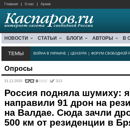
Главная
|
О нас
|
Архив
НОВОСТИ
СТАТЬИ
БЛОГИ
АВТОРЫ
В 
ТЕМЫ
ВОЙНА В УКРАИНЕ
|
ЦЕНЗУРА
|
ФОРУМ СВОБОДНОЙ 
Опросы
31.12.2025
313
Россия подняла шумиху: 
направили 91 дрон на рез
на Валдае. Сюда зачли др
500 км от резиденции в Бр