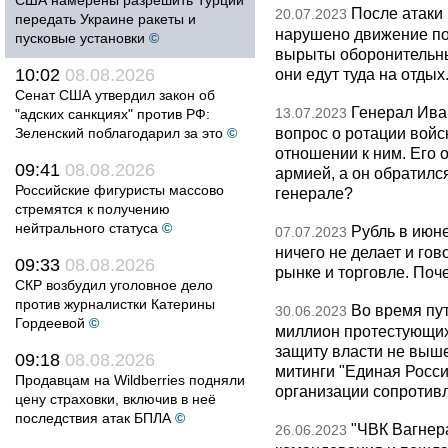
США намерены разрешить Турции
После атаки 
20.07.2023
передать Украине ракеты и
нарушено движение по
пусковые установки
©
вырыты оборонительные
10:02
08.08.2026
они едут туда на отды
Сенат США утвердил закон об
Генерал Ива
13.07.2023
"адских санкциях" против РФ:
вопрос о ротации войс
Зеленский поблагодарил за это
©
отношении к ним. Его 
09:41
08.08.2026
армией, а он обратилс
Российские фигуристы массово
генерале?
стремятся к получению
нейтрального статуса
©
Рубль в июне
07.07.2023
ничего не делает и го
09:33
08.08.2026
рынке и торговле. Поч
СКР возбудил уголовное дело
против журналистки Катерины
Во время пу
30.06.2023
Гордеевой
©
миллион протестующих
защиту власти не выш
09:18
08.08.2026
митинги "Единая Росси
Продавцам на Wildberries подняли
организации сопротивл
цену страховки, включив в неё
последствия атак БПЛА
©
"ЧВК Вагнера
26.06.2023