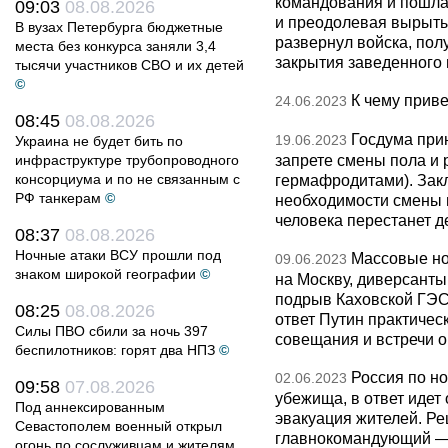
командования и пошла 
09:03
08.08.2026
и преодолевая вырыты
В вузах Петербурга бюджетные
развернул войска, пол
места без конкурса заняли 3,4
закрытия заведенного 
тысячи участников СВО и их детей
©
К чему прив
24.06.2023
08:45
08.08.2026
Госдума при
19.06.2023
Украина не будет бить по
запрете смены пола и 
инфраструктуре трубопроводного
консорциума и по не связанным с
гермафродитами). Зак
РФ танкерам
©
необходимости смены 
человека перестанет д
08:37
08.08.2026
Ночные атаки ВСУ прошли под
Массовые но
09.06.2023
знаком широкой географии
©
на Москву, диверсанты
подрыв Каховской ГЭС
08:25
08.08.2026
ответ Путин практическ
Силы ПВО сбили за ночь 397
совещания и встречи о
беспилотников: горят два НПЗ
©
Россия по но
02.06.2023
09:58
07.08.2026
убежища, в ответ идет 
Под аннексированным
эвакуация жителей. Ре
Севастополем военный открыл
главнокомандующий — 
огонь по сослуживцам и жителям