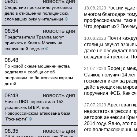
09:01
НОВОСТЬ ДНЯ
Следствие прекратило уголовное
России удает
18.08.2023
дело в отношении полицейских,
многом благодаря тому
сломавших руку учительнице
©
профессионалы, такие
Что держит их? Почем
08:54
НОВОСТЬ ДНЯ
Представители Трампа могут
Почти кажду
10.08.2023
приехать в Киев и Москву на
столицы звучат взрывы
следующей неделе
©
даже не обсуждает во
воздушной тревоги. П
08:48
По новой схеме мошенничества
Борец с меж
31.07.2023
родителям сообщают об
Сачков получил 14 лет
операциям по банковским картам
госизменником за раск
детей
действующих на миров
поручения ФСБ. Как сч
08:43
НОВОСТЬ ДНЯ
Ночью ПВО перехватила 153
Арестован к
27.07.2023
украинских БПЛА: под
недостаток агрессии п
Новороссийском атакована база
авторов аннексии Крым
"Роснефти"
©
2014 году. Явно, это п
его политзаключенны
08:35
НОВОСТЬ ДНЯ