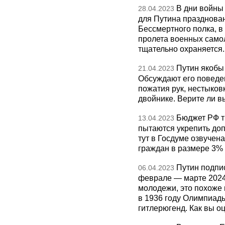
В дни войны
28.04.2023
для Путина празднова
Бессмертного полка, 
пролета военных само
тщательно охраняется
Путин якобы
21.04.2023
Обсуждают его поведен
пожатия рук, нестыковк
двойнике. Верите ли вы
Бюджет РФ т
13.04.2023
пытаются укрепить доп
тут в Госдуме озвучен
граждан в размере 3% 
Путин подпис
06.04.2023
феврале — марте 2024
молодежи, это похоже 
в 1936 году Олимпиад
гитлерюгенд. Как вы о