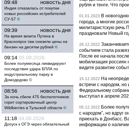
09:48
НОВОСТЬ ДНЯ
рубля и тенге. Что про
Индия отказалась от покупки
новых российских истребителей
В новогодню
01.01.2023
СУ-57
©
города, а многие росс
милитаристскую речь П
09:39
НОВОСТЬ ДНЯ
праздновали Новый го
На время визита Путина в
Красноярск там снизили цены на
Заканчивает
26.12.2022
бензин на десятки рублей
©
событием стала развя
После ее начала после
09:14
05.08.2026
мобилизация россиян 
Более полумесяца ликвидируют
видите развитие событ
последствия удара БПЛА по
индустриальному парку в
На неопреде
15.12.2022
Домодедово
©
встречи с народом, но
Федеральному собрани
08:56
НОВОСТЬ ДНЯ
выступал в апреле 202
За ночь сбили 475 беспилотников:
горит сортировочный центр
Более полут
05.12.2022
Wildberries в Тульской области
©
с народом", но вдруг о
11:18
04.08.2026
приехать в Донбасс. В
Допуск к ОГЭ через обязательный
информации о наличии