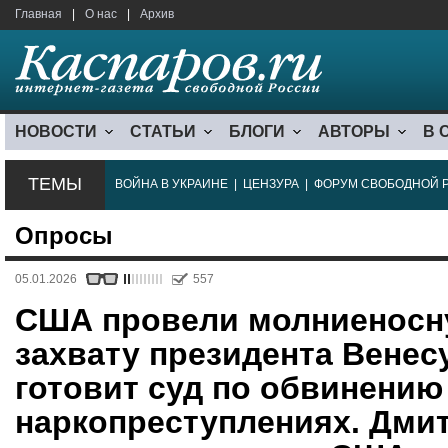
Главная
|
О нас
|
Архив
НОВОСТИ
СТАТЬИ
БЛОГИ
АВТОРЫ
В 
ТЕМЫ
ВОЙНА В УКРАИНЕ
|
ЦЕНЗУРА
|
ФОРУМ СВОБОДНОЙ 
Опросы
05.01.2026
557
США провели молниеносн
захвату президента Венес
готовит суд по обвинению
наркопреступлениях. Дми