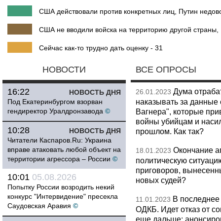
США действовали против конкретных лиц, Путин недово
США не вводили войска на территорию другой страны, 
Сейчас как-то трудно дать оценку - 31
НОВОСТИ
ВСЕ ОПРОСЫ
16:22
Дума отраба
26.01.2023
НОВОСТЬ ДНЯ
наказывать за данные 
Под Екатеринбургом взорван
гендиректор Уралдронзавода
©
Вагнера", которые при
войны убийцам и насил
10:28
НОВОСТЬ ДНЯ
прошлом. Как так?
Читатели Каспаров.Ru: Украина
вправе атаковать любой объект на
Окончание а
18.01.2023
территории агрессора – России
©
политическую ситуацию
приговоров, вынесенн
10:01
05.08.2026
новых судей?
Попытку России возродить некий
конкурс "Интервидение" пресекла
В последнее
11.01.2023
Саудовская Аравия
©
ОДКБ. Идет отказ от с
еще дальше: анонсиров