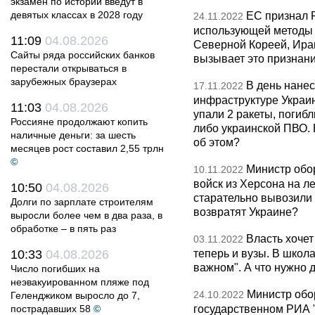
экзамен по истории введут в
девятых классах в 2028 году
ЕС признал 
24.11.2022
использующей методы т
11:09
04.08.2026
Северной Кореей, Иран
Сайты ряда российских банков
вызывает это признан
перестали открываться в
зарубежных браузерах
В день нане
17.11.2022
инфраструктуре Украи
11:03
04.08.2026
упали 2 ракеты, погибл
Россияне продолжают копить
либо украинской ПВО. 
наличные деньги: за шесть
об этом?
месяцев рост составил 2,55 трлн
©
Министр обо
10.11.2022
войск из Херсона на л
10:50
04.08.2026
старательно вывозили
Долги по зарплате строителям
возвратят Украине?
выросли более чем в два раза, в
обработке – в пять раз
Власть хочет
03.11.2022
теперь и вузы. В школ
10:33
04.08.2026
важном". А что нужно 
Число погибших на
неэвакуированном пляже под
Министр обо
24.10.2022
Геленджиком выросло до 7,
государственном РИА "
пострадавших 58
©