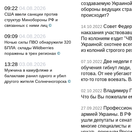
создаваемую Украиной
09:22
04.08.2026
обороны ведущих стран
США ввели санкции против
происходит?
структур Минобороны РФ и
связанных с ними лиц
©
Совет Федер
14.10.2022
наказания участвовав
09:09
04.08.2026
По колониям ездит "ЧВК
Ночью силы ПВО обнаружили 320
Украиной: охотнее все
БПЛА: склады Wildberries
из колоний строгого ре
поражены в трех регионах
©
Две недели 
07.10.2022
13:28
03.08.2026
обучения гибнут люди,
Мужчина в камуфляже и
готова. От нее убегают
балаклаве ранил одного и убил
кто-то готов воевать.
другого жителя Солнечногорска
©
Владимиру Пу
02.10.2022
Что бы Вы пожелали е
Профессиона
27.09.2022
армией Украины. В РФ
ушли депутаты и сенат
многие специалисты и 
уехать, покинули Росси