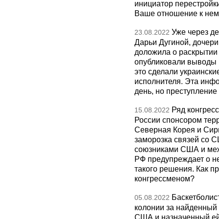
инициатор перестройки,
Ваше отношение к нем
Уже через д
23.08.2022
Дарьи Дугиной, дочери
доложила о раскрытии 
опубликовали выводы 
это сделали украински
исполнителя. Эта инф
день, но преступлени
Ряд конгрес
15.08.2022
России спонсором терр
Северная Корея и Сири
заморозка связей со С
союзниками США и ме
РФ предупреждает о не
такого решения. Как п
конгрессменом?
Баскетболист
05.08.2022
колонии за найденный 
США и назначенный ей