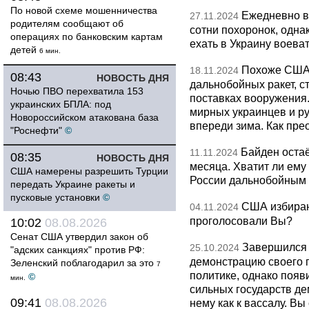
По новой схеме мошенничества
Ежедневно в
27.11.2024
родителям сообщают об
сотни похоронок, одн
операциях по банковским картам
ехать в Украину воева
детей
6 мин.
Похоже США
18.11.2024
08:43
НОВОСТЬ ДНЯ
дальнобойных ракет, 
Ночью ПВО перехватила 153
поставках вооружения.
украинских БПЛА: под
мирных украинцев и ру
Новороссийском атакована база
впереди зима. Как пре
"Роснефти"
©
Байден оста
11.11.2024
08:35
НОВОСТЬ ДНЯ
месяца. Хватит ли ему
США намерены разрешить Турции
России дальнобойным
передать Украине ракеты и
пусковые установки
©
США избираю
04.11.2024
проголосовали Вы?
10:02
08.08.2026
Сенат США утвердил закон об
Завершился 
25.10.2024
"адских санкциях" против РФ:
демонстрацию своего 
Зеленский поблагодарил за это
7
политике, однако появ
©
мин.
сильных государств де
09:41
08.08.2026
нему как к вассалу. Вы