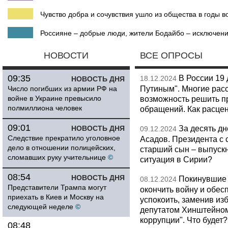
Чувство добра и сочувствия ушло из общества в годы в
Россияне – добрые люди, жители Бодайбо – исключени
НОВОСТИ
ВСЕ ОПРОСЫ
09:35
В России 19 
18.12.2024
НОВОСТЬ ДНЯ
Путиным". Многие рас
Число погибших из армии РФ на
войне в Украине превысило
возможность решить пр
полмиллиона человек
обращений. Как расце
09:01
За десять д
НОВОСТЬ ДНЯ
09.12.2024
Следствие прекратило уголовное
Асадов. Президента с 
дело в отношении полицейских,
старший сын – выпуск
сломавших руку учительнице
©
ситуация в Сирии?
08:54
НОВОСТЬ ДНЯ
Покинувшие 
08.12.2024
Представители Трампа могут
окончить войну и обес
приехать в Киев и Москву на
успокоить, заменив из
следующей неделе
©
депутатом Хинштейном.
коррупции". Что будет?
08:48