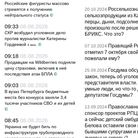
Российские фигуристы массово
Россельхозн
стремятся к получению
20.10.2024
нейтрального статуса
©
сельхозпродукции из К
перцы, дыни, подсолне
09:33
08.08.2026
произошло после решен
СКР возбудил уголовное дело
БРИКС. Что это?
против журналистки Катерины
Гордеевой
©
Правящий Ро
4 мин.
07.10.2024
отметил 7 октября сво
09:18
08.08.2026
пожелали ему?
Продавцам на Wildberries подняли
цену страховки, включив в неё
Госдума обс
25.09.2024
последствия атак БПЛА
©
закон, теперь об угол
представителя власти
09:03
08.08.2026
умные люди, но что-то
В вузах Петербурга бюджетные
депутатом Госдумы?
места без конкурса заняли 3,4
тысячи участников СВО и их детей
Православны
13.09.2024
©
спонсор проектов РПЦ,
а сейчас детский омбу
08:45
08.08.2026
Белова оставили свои 
Украина не будет бить по
бывшими супругами и п
инфраструктуре трубопроводного
духовные скрепы?