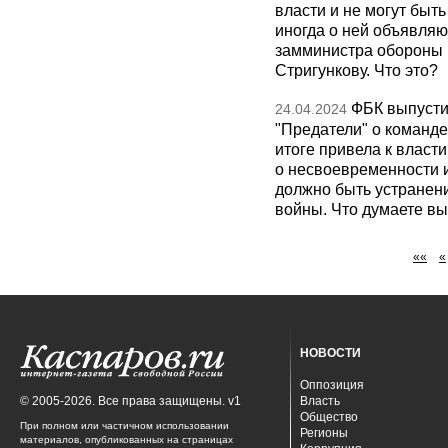
власти и не могут быт
иногда о ней объявляю
замминистра обороны 
Стригункову. Что это?
ФБК выпусти
24.04.2024
"Предатели" о команд
итоге привела к власт
о несвоевременности и
должно быть устранен
войны. Что думаете в
««
«
НОВОСТИ
Оппозиция
© 2005-2026. Все права защищены. v1
Власть
Общество
При полном или частичном использовании
Регионы
материалов, опубликованных на страницах