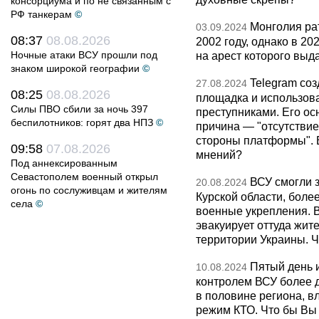
консорциума и по не связанным с
РФ танкерам
©
Монголия ра
03.09.2024
08:37
08.08.2026
2002 году, однако в 20
Ночные атаки ВСУ прошли под
на арест которого выд
знаком широкой географии
©
Telegram соз
27.08.2024
08:25
08.08.2026
площадка и использова
Силы ПВО сбили за ночь 397
преступниками. Его ос
беспилотников: горят два НПЗ
©
причина — "отсутствие
стороны платформы". 
09:58
07.08.2026
мнений?
Под аннексированным
Севастополем военный открыл
ВСУ смогли з
20.08.2024
огонь по сослуживцам и жителям
Курской области, более
села
©
военные укрепления. 
эвакуирует оттуда жит
территории Украины. Ч
Пятый день и
10.08.2024
контролем ВСУ более д
в половине региона, в
режим КТО. Что бы Вы