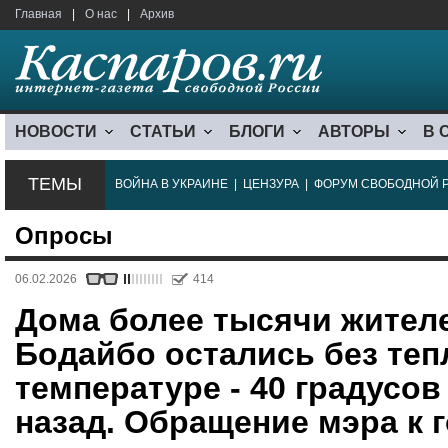
Главная
|
О нас
|
Архив
НОВОСТИ
СТАТЬИ
БЛОГИ
АВТОРЫ
В 
ТЕМЫ
ВОЙНА В УКРАИНЕ
|
ЦЕНЗУРА
|
ФОРУМ СВОБОДНОЙ 
Опросы
06.02.2026
414
Дома более тысячи жител
Бодайбо остались без те
температуре - 40 градусо
назад. Обращение мэра к 