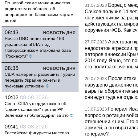
По новой схеме мошенничества
Борец с меж
31.07.2023
родителям сообщают об
Сачков получил 14 лет
операциям по банковским картам
госизменником за раск
детей
действующих на миров
поручения ФСБ. Как сч
08:43
НОВОСТЬ ДНЯ
Ночью ПВО перехватила 153
Арестован к
27.07.2023
украинских БПЛА: под
недостаток агрессии п
Новороссийском атакована база
авторов аннексии Крым
"Роснефти"
©
2014 году. Явно, это п
его политзаключенны
08:35
НОВОСТЬ ДНЯ
США намерены разрешить Турции
После атаки 
20.07.2023
передать Украине ракеты и
нарушено движение по
пусковые установки
©
вырыты оборонительные
10:02
08.08.2026
они едут туда на отды
Сенат США утвердил закон об
Генерал Ива
13.07.2023
"адских санкциях" против РФ:
вопрос о ротации войс
Зеленский поблагодарил за это
©
отношении к ним. Его 
09:41
08.08.2026
армией, а он обратилс
Российские фигуристы массово
генерале?