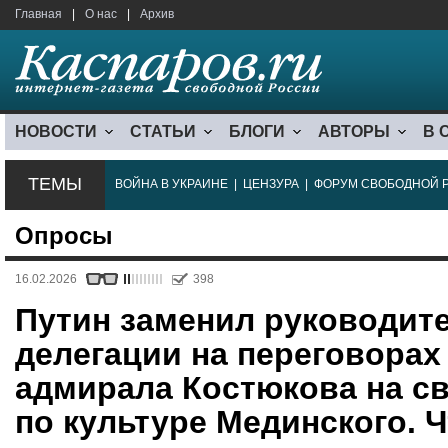
Главная
|
О нас
|
Архив
НОВОСТИ
СТАТЬИ
БЛОГИ
АВТОРЫ
В 
ТЕМЫ
ВОЙНА В УКРАИНЕ
|
ЦЕНЗУРА
|
ФОРУМ СВОБОДНОЙ 
Опросы
16.02.2026
398
Путин заменил руководит
делегации на переговорах
адмирала Костюкова на с
по культуре Мединского. Ч