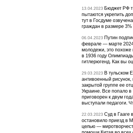
Бюджет РФ т
13.04.2023
пытаются укрепить доп
тут в Госдуме озвучен
граждан в размере 3% 
Путин подпис
06.04.2023
феврале — марте 2024
молодежи, это похоже 
в 1936 году Олимпиад
гитлерюгенд. Как вы о
В тульском 
29.03.2023
антивоенный рисунок, 
закрытой группе ее от
Украине. Все попало в 
приговорен к двум го
выступали педагоги. Ч
Суд в Гааге 
22.03.2023
остановило приезд в М
целью — миротворчеств
помощи Китая во всех 