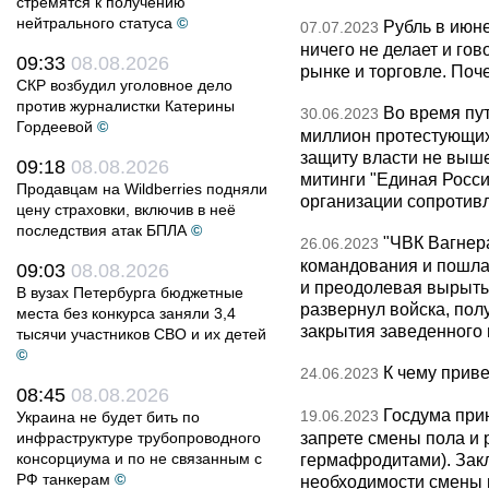
стремятся к получению
нейтрального статуса
©
Рубль в июне
07.07.2023
ничего не делает и го
09:33
08.08.2026
рынке и торговле. Поч
СКР возбудил уголовное дело
против журналистки Катерины
Во время пу
30.06.2023
Гордеевой
©
миллион протестующих
защиту власти не выш
09:18
08.08.2026
митинги "Единая Росси
Продавцам на Wildberries подняли
организации сопротивл
цену страховки, включив в неё
последствия атак БПЛА
©
"ЧВК Вагнера
26.06.2023
командования и пошла 
09:03
08.08.2026
и преодолевая вырыты
В вузах Петербурга бюджетные
развернул войска, пол
места без конкурса заняли 3,4
закрытия заведенного 
тысячи участников СВО и их детей
©
К чему прив
24.06.2023
08:45
08.08.2026
Госдума при
19.06.2023
Украина не будет бить по
запрете смены пола и 
инфраструктуре трубопроводного
консорциума и по не связанным с
гермафродитами). Зак
РФ танкерам
©
необходимости смены 