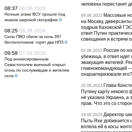
человека перестанет д
08:37
08.08.2026
Ночные атаки ВСУ прошли под
Массовые но
09.06.2023
знаком широкой географии
©
на Москву, диверсанты
подрыв Каховской ГЭС
08:25
08.08.2026
ответ Путин практическ
Силы ПВО сбили за ночь 397
совещания и встречи о
беспилотников: горят два НПЗ
©
Россия по но
02.06.2023
09:58
07.08.2026
убежища, в ответ идет 
Под аннексированным
эвакуация жителей. Ре
Севастополем военный открыл
главнокомандующий — 
огонь по сослуживцам и жителям
охарактеризовали его
села
©
Глава Конст
25.05.2023
Путину карту некоего 
не указана Украина, а 
прав. Что это со стор
Директор шк
19.05.2023
Пыть-Яхе добивается н
вплела ей в косы желт