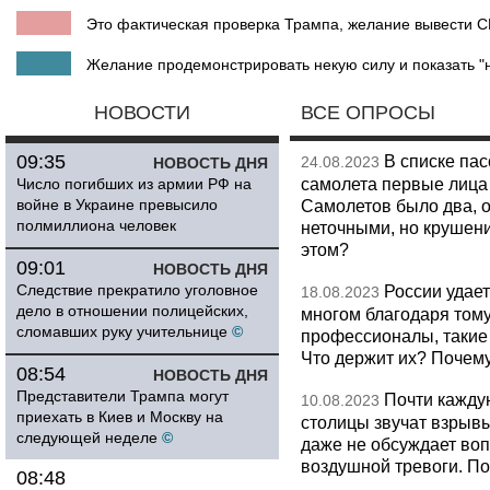
Это фактическая проверка Трампа, желание вывести С
Желание продемонстрировать некую силу и показать "н
НОВОСТИ
ВСЕ ОПРОСЫ
09:35
В списке па
24.08.2023
НОВОСТЬ ДНЯ
самолета первые лица 
Число погибших из армии РФ на
войне в Украине превысило
Самолетов было два, о
полмиллиона человек
неточными, но крушени
этом?
09:01
НОВОСТЬ ДНЯ
Следствие прекратило уголовное
России удает
18.08.2023
дело в отношении полицейских,
многом благодаря тому
сломавших руку учительнице
©
профессионалы, такие
Что держит их? Почем
08:54
НОВОСТЬ ДНЯ
Представители Трампа могут
Почти кажду
10.08.2023
приехать в Киев и Москву на
столицы звучат взрывы
следующей неделе
©
даже не обсуждает во
воздушной тревоги. П
08:48