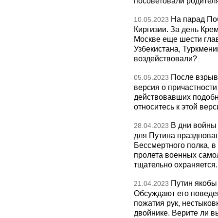
посоветовали родител
На парад По
10.05.2023
Киргизии. За день Кре
Москве еще шести глав
Узбекистана, Туркмени
воздействовали?
После взрыв
05.05.2023
версия о причастности
действовавших подобн
относитесь к этой вер
В дни войны
28.04.2023
для Путина празднова
Бессмертного полка, 
пролета военных само
тщательно охраняется
Путин якобы
21.04.2023
Обсуждают его поведен
пожатия рук, нестыковк
двойнике. Верите ли вы