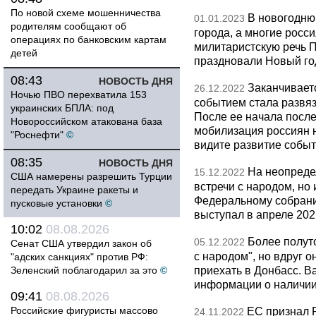
По новой схеме мошенничества
В новогодню
01.01.2023
родителям сообщают об
города, а многие росс
операциях по банковским картам
милитаристскую речь П
детей
праздновали Новый го
08:43
НОВОСТЬ ДНЯ
Заканчивает
26.12.2022
Ночью ПВО перехватила 153
событием стала развя
украинских БПЛА: под
После ее начала после
Новороссийском атакована база
мобилизация россиян 
"Роснефти"
©
видите развитие событ
08:35
НОВОСТЬ ДНЯ
На неопреде
15.12.2022
США намерены разрешить Турции
встречи с народом, но
передать Украине ракеты и
Федеральному собрани
пусковые установки
©
выступал в апреле 202
10:02
08.08.2026
Более полут
05.12.2022
Сенат США утвердил закон об
с народом", но вдруг о
"адских санкциях" против РФ:
приехать в Донбасс. В
Зеленский поблагодарил за это
©
информации о наличии
09:41
08.08.2026
Российские фигуристы массово
ЕС признал 
24.11.2022