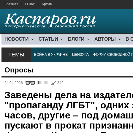
Главная
|
О нас
|
Архив
НОВОСТИ
СТАТЬИ
БЛОГИ
АВТОРЫ
В 
ТЕМЫ
ВОЙНА В УКРАИНЕ
|
ЦЕНЗУРА
|
ФОРУМ СВОБОДНОЙ 
Опросы
24.04.2026
349
Заведены дела на издателе
"пропаганду ЛГБТ", одних
часов, другие – под дома
пускают в прокат признан