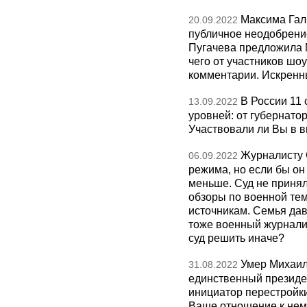
Максима Галк
20.09.2022
публичное неодобрение
Пугачева предложила М
чего от участников шо
комментарии. Искренн
В России 11
13.09.2022
уровней: от губернато
Участвовали ли Вы в 
Журналисту 
06.09.2022
режима, но если бы он
меньше. Суд не приня
обзоры по военной те
источникам. Семья дав
тоже военный журналист
суд решить иначе?
Умер Михаил
31.08.2022
единственный президе
инициатор перестройки,
Ваше отношение к нем