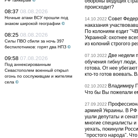
РФ танкерам
©
обороны ведущих стран
происходит?
08:37
08.08.2026
Ночные атаки ВСУ прошли под
Совет Федер
14.10.2022
знаком широкой географии
©
наказания участвовав
По колониям ездит "ЧВК
08:25
08.08.2026
Украиной: охотнее все
Силы ПВО сбили за ночь 397
из колоний строгого ре
беспилотников: горят два НПЗ
©
Две недели 
07.10.2022
09:58
07.08.2026
обучения гибнут люди,
Под аннексированным
готова. От нее убегают
Севастополем военный открыл
кто-то готов воевать.
огонь по сослуживцам и жителям
села
©
Владимиру Пу
02.10.2022
Что бы Вы пожелали е
Профессиона
27.09.2022
армией Украины. В РФ
ушли депутаты и сенат
многие специалисты и 
уехать, покинули Росси
"простого народа". Чт