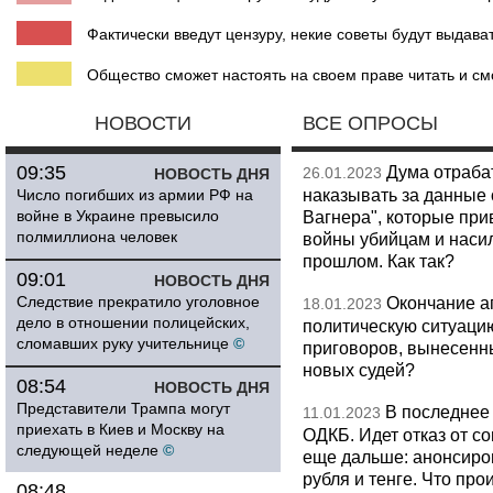
Фактически введут цензуру, некие советы будут выдава
Общество сможет настоять на своем праве читать и смо
НОВОСТИ
ВСЕ ОПРОСЫ
09:35
Дума отраба
26.01.2023
НОВОСТЬ ДНЯ
наказывать за данные 
Число погибших из армии РФ на
войне в Украине превысило
Вагнера", которые при
полмиллиона человек
войны убийцам и насил
прошлом. Как так?
09:01
НОВОСТЬ ДНЯ
Следствие прекратило уголовное
Окончание а
18.01.2023
дело в отношении полицейских,
политическую ситуацию
сломавших руку учительнице
©
приговоров, вынесенн
новых судей?
08:54
НОВОСТЬ ДНЯ
Представители Трампа могут
В последнее
11.01.2023
приехать в Киев и Москву на
ОДКБ. Идет отказ от с
следующей неделе
©
еще дальше: анонсиров
рубля и тенге. Что про
08:48