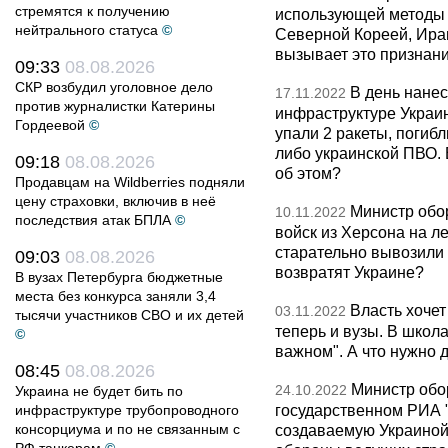
стремятся к получению
использующей методы т
нейтрального статуса
©
Северной Кореей, Иран
вызывает это признан
09:33
08.08.2026
СКР возбудил уголовное дело
В день нане
17.11.2022
против журналистки Катерины
инфраструктуре Украи
Гордеевой
©
упали 2 ракеты, погибл
либо украинской ПВО. 
09:18
08.08.2026
об этом?
Продавцам на Wildberries подняли
цену страховки, включив в неё
Министр обо
10.11.2022
последствия атак БПЛА
©
войск из Херсона на л
старательно вывозили
09:03
08.08.2026
возвратят Украине?
В вузах Петербурга бюджетные
места без конкурса заняли 3,4
Власть хочет
03.11.2022
тысячи участников СВО и их детей
теперь и вузы. В школ
©
важном". А что нужно 
08:45
08.08.2026
Министр обо
24.10.2022
Украина не будет бить по
государственном РИА "
инфраструктуре трубопроводного
консорциума и по не связанным с
создаваемую Украиной