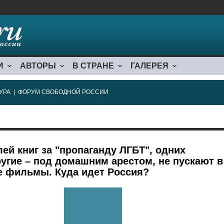
И
АВТОРЫ
В СТРАНЕ
ГАЛЕРЕЯ
УРА
|
ФОРУМ СВОБОДНОЙ РОССИИ
ей книг за "пропаганду ЛГБТ", одних
ругие – под домашним арестом, не пускают в
е фильмы. Куда идет Россия?