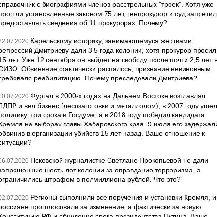
справочник с биографиями членов расстрельных "троек". Хотя уже
прошли установленные законом 75 лет, генпрокурор и суд запретил
предоставлять сведения об 11 прокурорах. Почему?
Карельскому историку, занимающемуся жертвами
22.07.2020
репрессий Дмитриеву дали 3,5 года колонии, хотя прокурор просил
15 лет. Уже 12 сентября он выйдет на свободу после почти 2,5 лет 
СИЗО. Обвинение фактически распалось, признание невиновным
требовало реабилитацию. Почему преследовали Дмитриева?
Фургал в 2000-х годах на Дальнем Востоке возглавлял
10.07.2020
ЛДПР и вел бизнес (лесозаготовки и металлолом), в 2007 году ушел
политику, три срока в Госдуме, а в 2018 году победил кандидата
Кремля на выборах главы Хабаровского края. 9 июля его задержал
обвинив в организации убийств 15 лет назад. Ваше отношение к
ситуации?
Псковской журналистке Светлане Прокопьевой не дали
06.07.2020
запрошенные шесть лет колонии за оправдание терроризма, а
ограничились штрафом в полмиллиона рублей. Что это?
Регионы выполнили все поручения и установки Кремля, и
02.07.2020
россияне проголосовали за изменение, а фактически за новую
Конституцию РФ и обнуление срока президентства Путина. Ваше