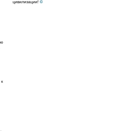
цивилизации!
©
ию
е
 к