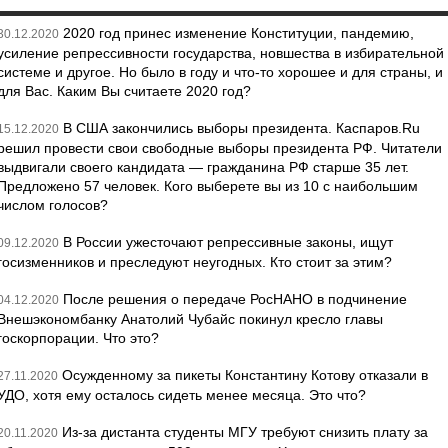
2020 год принес изменение Конституции, пандемию,
30.12.2020
усиление репрессивности государства, новшества в избирательной
системе и другое. Но было в году и что-то хорошее и для страны, и
для Вас. Каким Вы считаете 2020 год?
В США закончились выборы президента. Каспаров.Ru
15.12.2020
решил провести свои свободные выборы президента РФ. Читатели
выдвигали своего кандидата — гражданина РФ старше 35 лет.
Предложено 57 человек. Кого выберете вы из 10 с наибольшим
числом голосов?
В России ужесточают репрессивные законы, ищут
09.12.2020
госизменников и преследуют неугодных. Кто стоит за этим?
После решения о передаче РосНАНО в подчинение
04.12.2020
Внешэкономбанку Анатолий Чубайс покинул кресло главы
госкорпорации. Что это?
Осужденному за пикеты Константину Котову отказали в
27.11.2020
УДО, хотя ему осталось сидеть менее месяца. Это что?
Из-за дистанта студенты МГУ требуют снизить плату за
20.11.2020