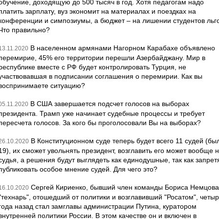
обучение, доходящую до 500 тысяч в год. Хотя педагогам надо
платить зарплату, вуз экономит на материалах и поездках на
конференции и симпозиумы, а бюджет – на лишении студентов льго
Что правильно?
В населенном армянами Нагорном Карабахе объявлено
13.11.2020
перемирие, 45% его территории перешли Азербайджану. Мир в
республике вместе с РФ будет контролировать Турция, не
участвовавшая в подписании соглашения о перемирии. Как вы
воспринимаете ситуацию?
В США завершается подсчет голосов на выборах
05.11.2020
президента. Трамп уже начинает судебные процессы и требует
пересчета голосов. За кого бы проголосовали Вы на выборах?
В Конституционном суде теперь будет всего 11 судей (бы
26.10.2020
19), их сможет увольнять президент, возглавить его может вообще 
судья, а решения будут выглядеть как единодушные, так как запрет
публиковать особое мнение судей. Для чего это?
Сергей Кириенко, бывший член команды Бориса Немцова
16.10.2020
"технарь", отошедший от политики и возглавивший "Росатом", четы
года назад стал замглавы администрации Путина, куратором
внутренней политики России. В этом качестве он и включен в