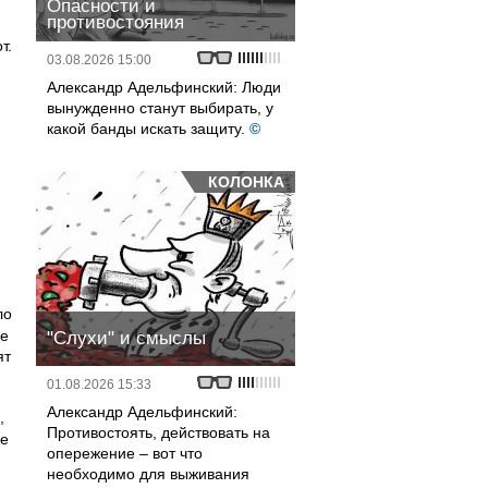
Опасности и
противостояния
т.
03.08.2026 15:00
Александр Адельфинский: Люди
вынужденно станут выбирать, у
какой банды искать защиту.
©
КОЛОНКА
ло
не
"Слухи" и смыслы
ят
01.08.2026 15:33
Александр Адельфинский:
,
Противостоять, действовать на
ре
опережение – вот что
необходимо для выживания