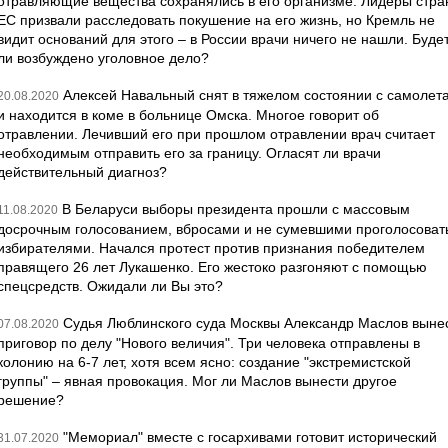
отравляющие вещества сохранялись в его организме. Лидеры стра
ЕС призвали расследовать покушение на его жизнь, но Кремль не
видит оснований для этого – в России врачи ничего не нашли. Буде
ли возбуждено уголовное дело?
Алексей Навальный снят в тяжелом состоянии с самолет
20.08.2020
и находится в коме в больнице Омска. Многое говорит об
отравлении. Лечивший его при прошлом отравлении врач считает
необходимым отправить его за границу. Огласят ли врачи
действительный диагноз?
В Беларуси выборы президента прошли с массовым
11.08.2020
досрочным голосованием, вбросами и не сумевшими проголосоват
избирателями. Начался протест против признания победителем
правящего 26 лет Лукашенко. Его жестоко разгоняют с помощью
спецсредств. Ожидали ли Вы это?
Судья Люблинского суда Москвы Александр Маслов выне
07.08.2020
приговор по делу "Нового величия". Три человека отправлены в
колонию на 6-7 лет, хотя всем ясно: создание "экстремистской
группы" – явная провокация. Мог ли Маслов вынести другое
решение?
"Мемориал" вместе с госархивами готовит исторический
31.07.2020