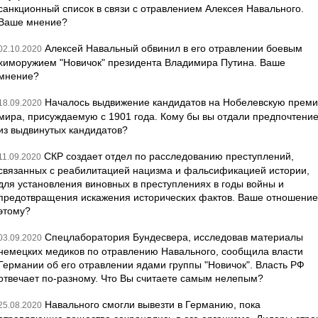
санкционный список в связи с отравлением Алексея Навального.
Ваше мнение?
Алексей Навальный обвинил в его отравлении боевым
02.10.2020
химоружием "Новичок" президента Владимира Путина. Ваше
мнение?
Началось выдвижение кандидатов на Нобелевскую прем
18.09.2020
мира, присуждаемую с 1901 года. Кому бы вы отдали предпочтени
из выдвинутых кандидатов?
СКР создает отдел по расследованию преступлений,
11.09.2020
связанных с реабилитацией нацизма и фальсификацией истории,
для установления виновных в преступлениях в годы войны и
предотвращения искажения исторических фактов. Ваше отношение
этому?
Спецлаборатория Бундесвера, исследовав материалы
03.09.2020
немецких медиков по отравлению Навального, сообщила власти
Германии об его отравлении ядами группы "Новичок". Власть РФ
отвечает по-разному. Что Вы считаете самым нелепым?
Навального смогли вывезти в Германию, пока
25.08.2020