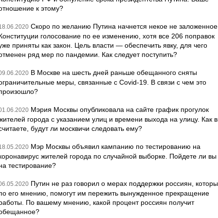
отношение к этому?
Скоро по желанию Путина начнется некое не заложенное
18.06.2020
Конституции голосование по ее изменению, хотя все 206 поправок
уже приняты как закон. Цель власти — обеспечить явку, для чего
отменен ряд мер по пандемии. Как следует поступить?
В Москве на шесть дней раньше обещанного сняты
09.06.2020
ограничительные меры, связанные с Covid-19. В связи с чем это
произошло?
Мэрия Москвы опубликовала на сайте график прогулок
01.06.2020
жителей города с указанием улиц и времени выхода на улицу. Как 
считаете, будут ли москвичи следовать ему?
Мэр Москвы объявил кампанию по тестированию на
18.05.2020
коронавирус жителей города по случайной выборке. Пойдете ли вы
на тестирование?
Путин не раз говорил о мерах поддержки россиян, которы
06.05.2020
по его мнению, помогут им пережить вынужденное прекращение
работы. По вашему мнению, какой процент россиян получит
обещанное?