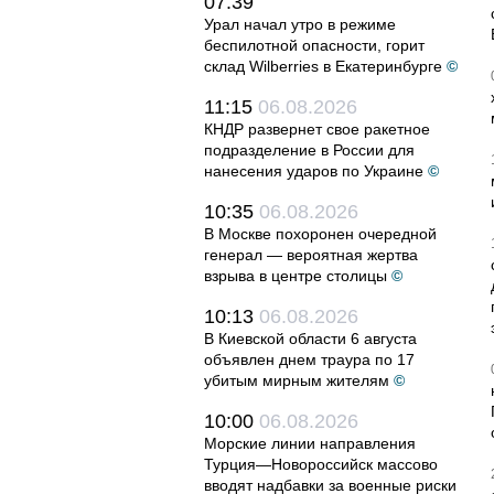
07:39
Урал начал утро в режиме
беспилотной опасности, горит
склад Wilberries в Екатеринбурге
©
11:15
06.08.2026
КНДР развернет свое ракетное
подразделение в России для
нанесения ударов по Украине
©
10:35
06.08.2026
В Москве похоронен очередной
генерал — вероятная жертва
взрыва в центре столицы
©
10:13
06.08.2026
В Киевской области 6 августа
объявлен днем траура по 17
убитым мирным жителям
©
10:00
06.08.2026
Морские линии направления
Турция—Новороссийск массово
вводят надбавки за военные риски