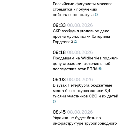
Российские фигуристы массово
стремятся к получению
нейтрального статуса
©
09:33
08.08.2026
СКР возбудил уголовное дело
против журналистки Катерины
Гордеевой
©
09:18
08.08.2026
Продавцам на Wildberries подняли
цену страховки, включив в неё
последствия атак БПЛА
©
09:03
08.08.2026
В вузах Петербурга бюджетные
места без конкурса заняли 3,4
тысячи участников СВО и их детей
©
08:45
08.08.2026
Украина не будет бить по
инфраструктуре трубопроводного