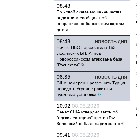
08:48
По новой схеме мошенничества
родителям сообщают об
операциях по банковским картам
детей
08:43
НОВОСТЬ ДНЯ
Ночью ПВО перехватила 153
украинских БПЛА: под
Новороссийском атакована база
"Роснефти"
©
08:35
НОВОСТЬ ДНЯ
США намерены разрешить Турции
передать Украине ракеты и
пусковые установки
©
10:02
08.08.2026
Сенат США утвердил закон об
"адских санкциях" против РФ:
Зеленский поблагодарил за это
©
09:41
08.08.2026