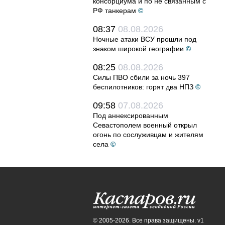
консорциума и по не связанным с
РФ танкерам
©
08:37
08.08.2026
Ночные атаки ВСУ прошли под
знаком широкой географии
©
08:25
08.08.2026
Силы ПВО сбили за ночь 397
беспилотников: горят два НПЗ
©
09:58
07.08.2026
Под аннексированным
Севастополем военный открыл
огонь по сослуживцам и жителям
села
©
© 2005-2026. Все права защищены. v1