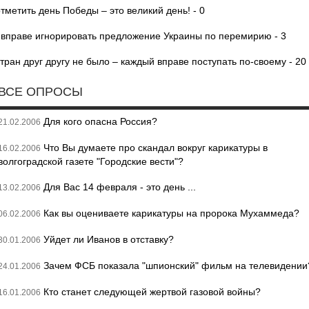
отметить день Победы – это великий день! - 0
а вправе игнорировать предложение Украины по перемирию - 3
ан друг другу не было – каждый вправе поступать по-своему - 20
ВСЕ ОПРОСЫ
Для кого опасна Россия?
21.02.2006
Что Вы думаете про скандал вокруг карикатуры в
16.02.2006
волгоградской газете "Городские вести"?
Для Вас 14 февраля - это день ...
13.02.2006
Как вы оцениваете карикатуры на пророка Мухаммеда?
06.02.2006
Уйдет ли Иванов в отставку?
30.01.2006
Зачем ФСБ показала "шпионский" фильм на телевидении
24.01.2006
Кто станет следующей жертвой газовой войны?
16.01.2006