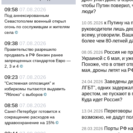
чтобы Путин поверил, 
09:58
07.08.2026
люди?
Под аннексированным
Севастополем военный открыл
к Путину на
10.05.2026
огонь по сослуживцам и жителям
руководители лишь дев
села
©
всему, уговорили. Ва
более чем 80-летней д
09:38
07.08.2026
Правительство разрешило
Россия не п
08.05.2026
продавать в РФ бензин ранее
Украиной с 6 мая, и у
запрещенных стандартов Евро —
Похоже, что в ответ о
2, 3 и 4
©
мая, дроны летят на Р
09:23
07.08.2026
Заведены дел
24.04.2026
"Системная оппозиция" и
ЛГБТ", одних задержал
избиркомы пытаются выдавить
арестом, не пускают в
"Яблоко" с выборов
©
Куда идет Россия?
08:58
07.08.2026
Переговоры 
13.04.2026
Санкт-Петербург готовится к
возможно, не дадут по
сокращению расходов на
здравоохранение на 15%
©
Порты РФ на
28.03.2026