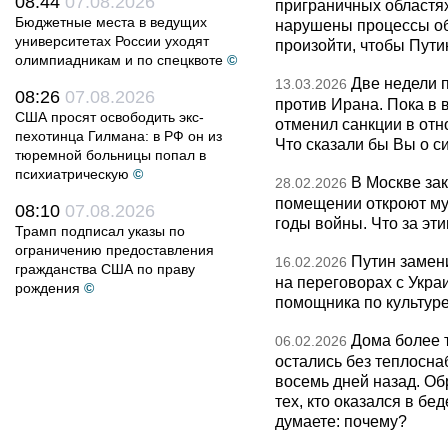
08:44
07.08.2026
приграничных областя
Бюджетные места в ведущих
нарушены процессы об
университетах России уходят
произойти, чтобы Пут
олимпиадникам и по спецквоте
©
Две недели 
13.03.2026
08:26
07.08.2026
против Ирана. Пока в
США просят освободить экс-
отменил санкции в от
пехотинца Гилмана: в РФ он из
Что сказали бы Вы о с
тюремной больницы попал в
психиатрическую
©
В Москве за
28.02.2026
помещении откроют муз
08:10
07.08.2026
годы войны. Что за эти
Трамп подписал указы по
ограничению предоставления
Путин замен
16.02.2026
гражданства США по праву
на переговорах с Укра
рождения
©
помощника по культуре
Дома более 
06.02.2026
остались без теплосна
восемь дней назад. О
тех, кто оказался в бед
думаете: почему?