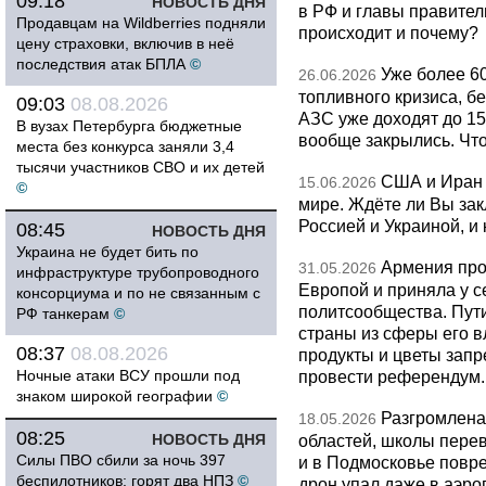
09:18
НОВОСТЬ ДНЯ
в РФ и главы правитель
Продавцам на Wildberries подняли
происходит и почему?
цену страховки, включив в неё
последствия атак БПЛА
©
Уже более 6
26.06.2026
топливного кризиса, бе
09:03
08.08.2026
АЗС уже доходят до 1
В вузах Петербурга бюджетные
вообще закрылись. Чт
места без конкурса заняли 3,4
тысячи участников СВО и их детей
США и Иран 
15.06.2026
©
мире. Ждёте ли Вы за
Россией и Украиной, и
08:45
НОВОСТЬ ДНЯ
Украина не будет бить по
Армения про
31.05.2026
инфраструктуре трубопроводного
Европой и приняла у с
консорциума и по не связанным с
политсообщества. Пут
РФ танкерам
©
страны из сферы его в
08:37
08.08.2026
продукты и цветы запр
Ночные атаки ВСУ прошли под
провести референдум.
знаком широкой географии
©
Разгромлена
18.05.2026
08:25
НОВОСТЬ ДНЯ
областей, школы перево
Силы ПВО сбили за ночь 397
и в Подмосковье повр
беспилотников: горят два НПЗ
©
дрон упал даже в аэро