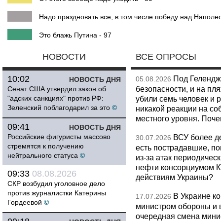
Надо праздновать все, в том числе победу над Наполео
Это блажь Путина - 97
НОВОСТИ
ВСЕ ОПРОСЫ
10:02
Под Гелендж
05.08.2026
НОВОСТЬ ДНЯ
безопасности, и на пл
Сенат США утвердил закон об
"адских санкциях" против РФ:
убили семь человек и 
Зеленский поблагодарил за это
©
никакой реакции на со
местного уровня. Поч
09:41
НОВОСТЬ ДНЯ
Российские фигуристы массово
ВСУ более де
30.07.2026
стремятся к получению
есть пострадавшие, п
нейтрального статуса
©
из-за атак периодическ
нефти консорциумом КТ
09:33
08.08.2026
действиям Украины?
СКР возбудил уголовное дело
против журналистки Катерины
В Украине к
17.07.2026
Гордеевой
©
министром обороны и 
очередная смена мини