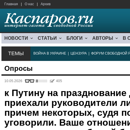
Главная
|
О нас
|
Архив
НОВОСТИ
СТАТЬИ
БЛОГИ
АВТОРЫ
В 
ТЕМЫ
ВОЙНА В УКРАИНЕ
|
ЦЕНЗУРА
|
ФОРУМ СВОБОДНОЙ 
Опросы
10.05.2026
405
к Путину на празднование
приехали руководители ли
причем некоторых, судя п
уговорили. Ваше отношени