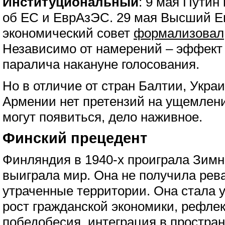
Институциональный
: 9 мая Пути
об ЕС и ЕврАзЭС. 29 мая Высший Е
экономический совет
формализовал
Независимо от намерений – эффект 
паралича накануне голосования.
Но в отличие от стран Балтии, Укра
Армении нет претензий на ущемлени
могут появиться, дело наживное.
Финский прецедент
Финляндия в 1940-х проиграла Зимн
выиграла мир. Она не получила рев
утраченные территории. Она стала 
рост гражданской экономики, рефле
победобесия, интеграция в простра