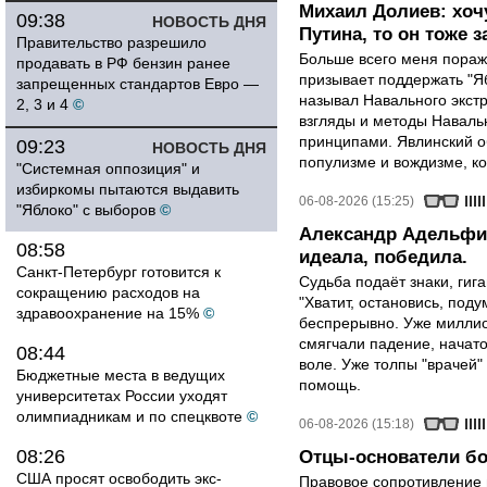
Михаил Долиев: хочу
09:38
НОВОСТЬ ДНЯ
Путина, то он тоже з
Правительство разрешило
Больше всего меня поража
продавать в РФ бензин ранее
призывает поддержать "Яб
запрещенных стандартов Евро —
называл Навального экст
2, 3 и 4
©
взгляды и методы Наваль
принципами. Явлинский о
09:23
НОВОСТЬ ДНЯ
популизме и вождизме, ко
"Системная оппозиция" и
избиркомы пытаются выдавить
06-08-2026 (15:25)
"Яблоко" с выборов
©
Александр Адельфин
08:58
идеала, победила.
Санкт-Петербург готовится к
Судьба подаёт знаки, гига
сокращению расходов на
"Хватит, остановись, поду
здравоохранение на 15%
©
беспрерывно. Уже миллио
смягчали падение, начато
08:44
воле. Уже толпы "врачей
Бюджетные места в ведущих
помощь.
университетах России уходят
олимпиадникам и по спецквоте
©
06-08-2026 (15:18)
08:26
Отцы-основатели бо
США просят освободить экс-
Правовое сопротивление 