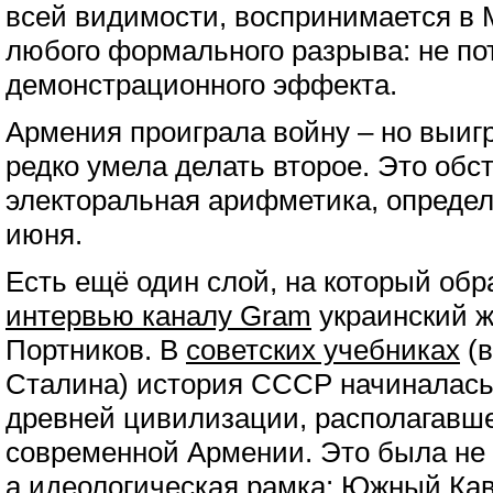
всей видимости, воспринимается в 
любого формального разрыва: не пот
демонстрационного эффекта.
Армения проиграла войну – но выиг
редко умела делать второе. Это обст
электоральная арифметика, определ
июня.
Есть ещё один слой, на который об
интервью каналу Gram
украинский 
Портников. В
советских учебниках
(в
Сталина) история СССР начиналась 
древней цивилизации, располагавш
современной Армении. Это была не 
а идеологическая рамка: Южный Кав