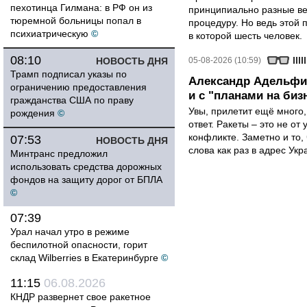
пехотинца Гилмана: в РФ он из
принципиально разные ве
тюремной больницы попал в
процедуру. Но ведь этой 
психиатрическую
©
в которой шесть человек.
08:10
НОВОСТЬ ДНЯ
05-08-2026 (10:59)
Трамп подписал указы по
Александр Адельфин
ограничению предоставления
и с "планами на биз
гражданства США по праву
Увы, прилетит ещё много,
рождения
©
ответ. Ракеты – это не от
конфликте. Заметно и то
07:53
НОВОСТЬ ДНЯ
слова как раз в адрес Укра
Минтранс предложил
использовать средства дорожных
фондов на защиту дорог от БПЛА
©
07:39
Урал начал утро в режиме
беспилотной опасности, горит
склад Wilberries в Екатеринбурге
©
11:15
06.08.2026
КНДР развернет свое ракетное