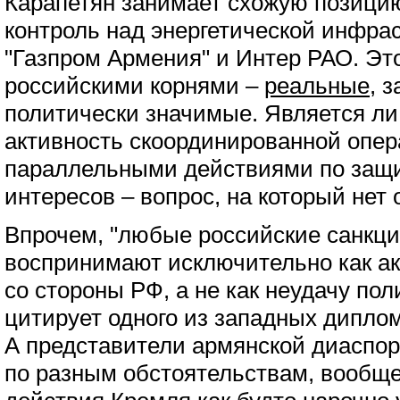
Карапетян занимает схожую позицию
контроль над энергетической инфрас
"Газпром Армения" и Интер РАО. Эт
российскими корнями –
реальные
, 
политически значимые. Является л
активность скоординированной опе
параллельными действиями по защ
интересов – вопрос, на который нет 
Впрочем, "любые российские санкц
воспринимают исключительно как а
со стороны РФ, а не как неудачу по
цитирует одного из западных диплом
А представители армянской диаспо
по разным обстоятельствам, вообще