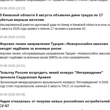
ударов по Украине, информацию ГУР привели Reuters, УНИАН, АрбатМедиа.
06-08-2026 (10:13)
В Киевской области 6 августа объявлен днем траура по 17
убитым мирным жителям
Массированный ракетно-дроновый удар по Киеву и Киевской области в ночь н
5 августа 2026 года привел к гибели 17 человек и ранению 42.
06-08-2026 (10:00)
Морские линии направления Турция—Новороссийск массово
вводят надбавки за военные риски
Морские линии, обслуживающие направление Турция—Новороссийск, массов
вводят надбавки за военные риски (WRS) на этих направлениях.
05-08-2026 (10:01)
Попытку России возродить некий конкурс "Интервидение"
пресекла Саудовская Аравия
Организация международного музыкального конкурса "Интервидение" в 2026
году стоит под вопросом, написал 5 августа ТАСС со ссылкой на...
05-08-2026 (09:48)
Индия отказалась от покупки новых российских истребителей
СУ-57