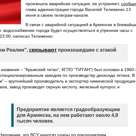
произошла аварийная ситуация, ее устраняют,
сообщ
глава администрации города Василий Телиженко 13
июня в своем телеграм-канале.
В связи с аварийной ситуацией в Армянске в ближайш
: водоснабжение города будет осуществляться в утренние часы с
 23:00, написал Телиженко.
ым Реалии",
связывают
произошедшее с атакой
 названия – "Крымский титан", КГПО "ТИТАН") был основан в 1960-
 специализированным заводом по производству диоксида титана. В
" – крупнейший производитель и экспортер химической продукции
на, завод производит серную кислоту, железный купорос и
Предприятие является градообразующим
для Армянска, на нем работают около 4,9
тысяч человек.
Напомним, что ВСУ наносят удары по предприятиям