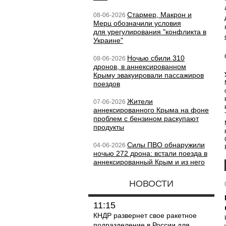
Стармер, Макрон и
08-06-2026
Мерц обозначили условия
для урегулирования "конфликта в
Украине"
Ночью сбили 310
08-06-2026
дронов, в аннексированном
Крыму эвакуировали пассажиров
поездов
Жители
07-06-2026
аннексированного Крыма на фоне
проблем с бензином раскупают
продукты
Силы ПВО обнаружили
04-06-2026
ночью 272 дрона: встали поезда в
аннексированный Крым и из него
НОВОСТИ
11:15
КНДР развернет свое ракетное
подразделение в России для