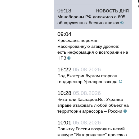
09:13
НОВОСТЬ ДНЯ
Минобороны РФ доложило о 605
обнаруженных беспилотниках
©
09:04
Ярославль пережил
массированную атаку дронов:
есть информация о возгорании на
НПЗ
©
16:22
05.08.2026
Под Екатеринбургом взорван
гендиректор Уралдронзавода
©
10:28
05.08.2026
Читатели Каспаров.Ru: Украина
вправе атаковать любой объект на
территории агрессора – России
©
10:01
05.08.2026
Попытку России возродить некий
конкурс "Интервидение" пресекла