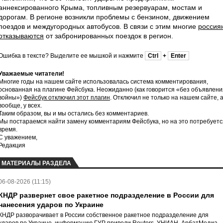
аннексированного Крыма, топливным резервуарам, мостам и
дорогам. В регионе возникли проблемы с бензином, движением
поездов и междугородных автобусов. В связи с этим многие
россия
отказываются
от забронированных поездок в регион.
Ошибка в тексте? Выделите ее мышкой и нажмите
Ctrl
+
Enter
Уважаемые читатели!
Многие годы на нашем сайте использовалась система комментирования,
основанная на плагине Фейсбука. Неожиданно (как говорится «без объявлени
войны»)
Фейсбук отключил этот плагин
. Отключил не только на нашем сайте, 
вообще, у всех.
Таким образом, вы и мы остались без комментариев.
Мы постараемся найти замену комментариям Фейсбука, но на это потребуетс
время.
С уважением,
Редакция
МАТЕРИАЛЫ РАЗДЕЛА
06-08-2026 (11:15)
КНДР развернет свое ракетное подразделение в России для
нанесения ударов по Украине
КНДР разворачивает в России собственное ракетное подразделение для